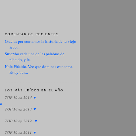
COMENTARIOS RECIENTES
Gracias por contarnos la historia de tu viejo
árbo...
Suscribo cada una de las palabras de
plácido, y la...
Hola Plácido. Veo que dominas este tema.
Estoy bus...
LOS MÁS LEÍDOS EN EL AÑO:
TOP 10 en 2014
▼
ua
TOP 10 en 2013
▼
TOP 10 en 2012
▼
TOP 10 en 2011
▼