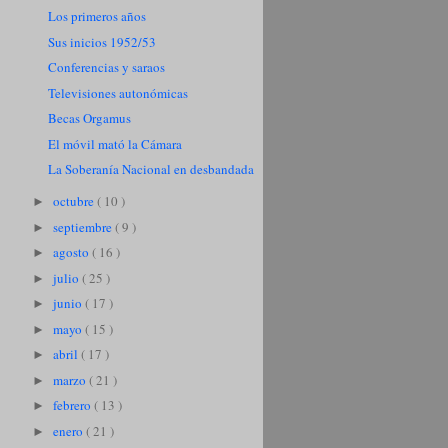
Los primeros años
Sus inicios 1952/53
Conferencias y saraos
Televisiones autonómicas
Becas Orgamus
El móvil mató la Cámara
La Soberanía Nacional en desbandada
octubre
( 10 )
►
septiembre
( 9 )
►
agosto
( 16 )
►
julio
( 25 )
►
junio
( 17 )
►
mayo
( 15 )
►
abril
( 17 )
►
marzo
( 21 )
►
febrero
( 13 )
►
enero
( 21 )
►