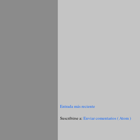
Entrada más reciente
Suscribirse a:
Enviar comentarios ( Atom )