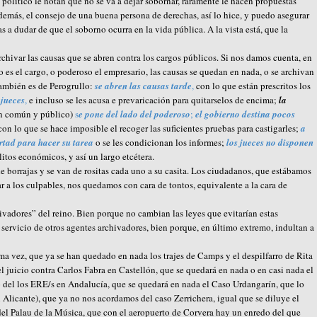
político le notan que no se va a dejar sobornar, raramente le hacen propuestas
emás, el consejo de una buena persona de derechas, así lo hice, y puedo asegurar
s a dudar de que el soborno ocurra en la vida pública. A la vista está, que la
rchivar las causas que se abren contra los cargos públicos. Si nos damos cuenta, en
o es el cargo, o poderoso el empresario, las causas se quedan en nada, o se archivan
también es de Perogrullo:
se abren las causas tarde
,
con lo que están prescritos los
 jueces
,
e incluso se les acusa e prevaricación para quitarselos de encima;
la
en común y público)
s
e pone del lado del poderoso
;
el gobierno destina pocos
on lo que se hace imposible el recoger las suficientes pruebas para castigarles;
a
ertad para hacer su tarea
o se les condicionan los informes;
los jueces no disponen
litos económicos, y así un largo etcétera.
de borrajas y se van de rositas cada uno a su casita. Los ciudadanos, que estábamos
gar a los culpables, nos quedamos con cara de tontos, equivalente a la cara de
ivadores” del reino. Bien porque no cambian las leyes que evitarían estas
l servicio de otros agentes archivadores, bien porque, en último extremo, indultan a
ima vez, que ya se han quedado en nada los trajes de Camps y el despilfarro de Rita
l juicio contra Carlos Fabra en Castellón, que se quedará en nada o en casi nada el
o del los ERE/s en Andalucía, que se quedará en nada el Caso Urdangarín, que lo
 Alicante), que ya no nos acordamos del caso Zerrichera, igual que se diluye el
del Palau de la Música, que con el aeropuerto de Corvera hay un enredo del que