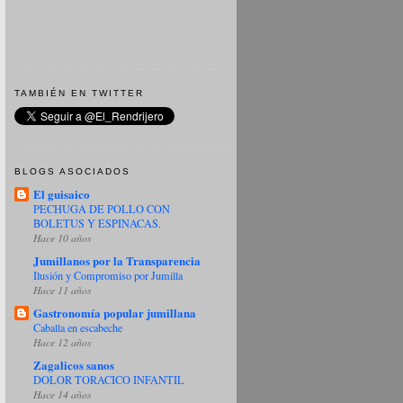
TAMBIÉN EN TWITTER
BLOGS ASOCIADOS
El guisaico
PECHUGA DE POLLO CON
BOLETUS Y ESPINACAS.
Hace 10 años
Jumillanos por la Transparencia
Ilusión y Compromiso por Jumilla
Hace 11 años
Gastronomía popular jumillana
Caballa en escabeche
Hace 12 años
Zagalicos sanos
DOLOR TORACICO INFANTIL
Hace 14 años