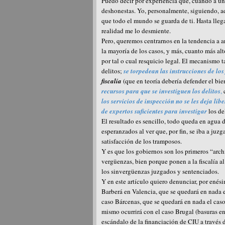
Puedo decir por experiencia que, cuando a un 
deshonestas. Yo, personalmente, siguiendo, ad
que todo el mundo se guarda de ti. Hasta llega
realidad me lo desmiente.
Pero, queremos centrarnos en la tendencia a a
la mayoría de los casos, y más, cuanto más alt
por tal o cual resquicio legal. El mecanismo 
delitos;
se torpedean las instrucciones de los
fiscalía
(que en teoría debería defender el bi
recursos para que se investiguen los delitos
,
c
los servicios de inspección no se les deja lib
de expertos suficientes para investigar
los de
El resultado es sencillo, todo queda en agua 
esperanzados al ver que, por fin, se iba a juz
satisfacción de los tramposos.
Y es que los gobiernos son los primeros “arch
vergüenzas, bien porque ponen a la fiscalía a
los sinvergüenzas juzgados y sentenciados.
Y en este artículo quiero denunciar, por enés
Barberá en Valencia, que se quedará en nada e
caso Bárcenas, que se quedará en nada el cas
mismo ocurrirá con el caso Brugal (basuras en
escándalo de la financiación de CIU a través 