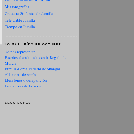
Hermandad de los Amarillos
Mis fotografías
Orquesta Sinfónica de Jumilla
Tele Cable Jumilla
Tiempo en Jumilla
LO MÁS LEÍDO EN OCTUBRE
No nos representan
Pueblos abandonados en la Región de
Murcia
Jumilla-Lorca, el derbi de Shangái
Alfombras de serrín
Elecciones o desaparición
Los colores de la tierra
SEGUIDORES