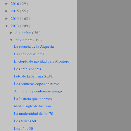
2016
( 29 )
►
2015
( 55 )
►
2014
( 162 )
►
2013
( 209 )
▼
diciembre
( 26 )
►
noviembre
( 19 )
▼
La escuela de la Alquería
La carta del dilema
El Gordo de navidad para Montoro
Los archivadores
Foto de la Semana XLVII
Los primeros copos de nieve
A mi viejo y centenario amigo
La Justicia que tenemos
Medio siglo de historia
La modernidad de los 70
Los felices 60
Los años 50