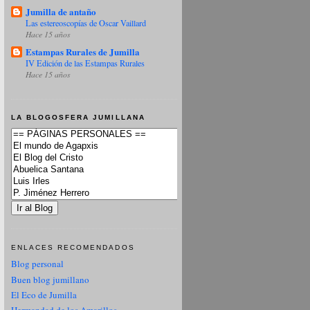
Jumilla de antaño
Las estereoscopías de Oscar Vaillard
Hace 15 años
Estampas Rurales de Jumilla
IV Edición de las Estampas Rurales
Hace 15 años
LA BLOGOSFERA JUMILLANA
ENLACES RECOMENDADOS
Blog personal
Buen blog jumillano
El Eco de Jumilla