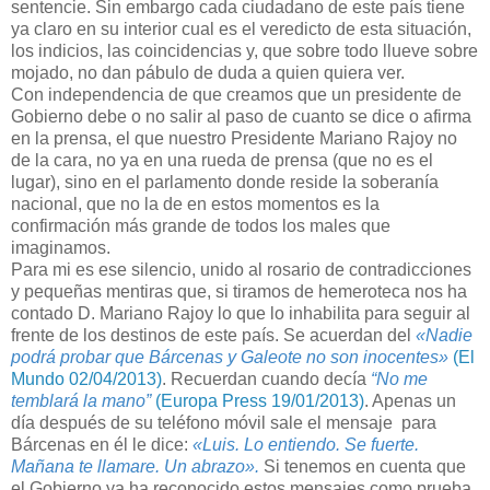
sentencie. Sin embargo cada ciudadano de este país tiene
ya claro en su interior cual es el veredicto de esta situación,
los indicios, las coincidencias y, que sobre todo llueve sobre
mojado, no dan pábulo de duda a quien quiera ver.
Con independencia de que creamos que un presidente de
Gobierno debe o no salir al paso de cuanto se dice o afirma
en la prensa, el que nuestro Presidente Mariano Rajoy no
de la cara, no ya en una rueda de prensa (que no es el
lugar), sino en el parlamento donde reside la soberanía
nacional, que no la de en estos momentos es la
confirmación más grande de todos los males que
imaginamos.
Para mi es ese silencio, unido al rosario de contradicciones
y pequeñas mentiras que, si tiramos de hemeroteca nos ha
contado D. Mariano Rajoy lo que lo inhabilita para seguir al
frente de los destinos de este país. Se acuerdan del
«Nadie
podrá probar que Bárcenas y Galeote no son inocentes»
(El
Mundo 02/04/2013)
. Recuerdan cuando decía
“No me
temblará la mano”
(Europa Press 19/01/2013)
. Apenas un
día después de su teléfono móvil sale el mensaje para
Bárcenas en él le dice:
«Luis. Lo entiendo. Se fuerte.
Mañana te llamare. Un abrazo».
Si tenemos en cuenta que
el Gobierno ya ha reconocido estos mensajes como prueba