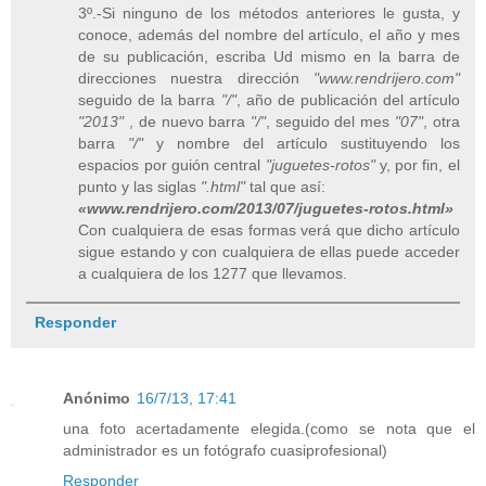
3º.-Si ninguno de los métodos anteriores le gusta, y
conoce, además del nombre del artículo, el año y mes
de su publicación, escriba Ud mismo en la barra de
direcciones nuestra dirección
"www.rendrijero.com"
seguido de la barra
"/"
, año de publicación del artículo
"2013"
, de nuevo barra
"/"
, seguido del mes
"07"
, otra
barra
"/"
y nombre del artículo sustituyendo los
espacios por guión central
"juguetes-rotos"
y, por fin, el
punto y las siglas
".html"
tal que así:
«www.rendrijero.com/2013/07/juguetes-rotos.html»
Con cualquiera de esas formas verá que dicho artículo
sigue estando y con cualquiera de ellas puede acceder
a cualquiera de los 1277 que llevamos.
Responder
Anónimo
16/7/13, 17:41
una foto acertadamente elegida.(como se nota que el
administrador es un fotógrafo cuasiprofesional)
Responder