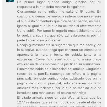
En primer lugar querido amigo, gracias por su
respuesta a la que debo matizar lo siguiente:
Ciertamente como indica me salté el 5º punto. En
cuanto a lo demás, le vuelvo a reiterar que no censure
el supuesto comentario que dice haber hecho, es más,
ignoro al igual que Ud que ha ocurrido si efectivamente
Ud lo subió. Por tanto le rogaría encarecidamente que
lo vuelva a subir ya que sólo así sabremos si por mi
parte lo creo o no publicable.
Recojo gustosamente la sugerencia que me hace y, en
lo sucesivo, cuando tenga que censurar un comentario
aparecerá la hora y fecha de subida junto a la
expresión
«Comentario eliminado»
junto a una breve
explicación de los motivos que justifican su eliminación.
Finalmente habla de eliminación del artículo «Juguetes
rotos» de la parrilla (supongo se refiere a la página
principal). en este sentido debo aclatrarle que en la
página de inicio o principal, sólo aparecen los ocho
artículos más recientes, por lo que ha medida que se
introduce uno más actual, el octavo más viejo.
El citado artículo sigue en esta Web, al igual que los
1277 restantes que se han publicado desde el día de
su aparición. Para poder verlo Ud puede hacer lo