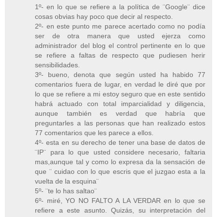
1º- en lo que se refiere a la política de ¨Google¨ dice
cosas obvias hay poco que decir al respecto.
2º- en este punto me parece acertado como no podía
ser de otra manera que usted ejerza como
administrador del blog el control pertinente en lo que
se refiere a faltas de respecto que pudiesen herir
sensibilidades.
3º- bueno, denota que según usted ha habido 77
comentarios fuera de lugar, en verdad le diré que por
lo que se refiere a mi estoy seguro que en este sentido
habrá actuado con total imparcialidad y diligencia,
aunque también es verdad que habría que
preguntarles a las personas que han realizado estos
77 comentarios que les parece a ellos.
4º- esta en su derecho de tener una base de datos de
¨IP¨ para lo que usted considere necesario, faltaria
mas,aunque tal y como lo expresa da la sensación de
que ¨ cuidao con lo que escris que el juzgao esta a la
vuelta de la esquina¨
5º- ¨te lo has saltao¨
6º- miré, YO NO FALTO A LA VERDAR en lo que se
refiere a este asunto. Quizás, su interpretación del