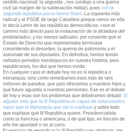
sentido nacional; la segunda , nos condujo a una guerra
civil (al margen de la sublevación militar), pues
con la
segunda republica pocos fueron fieles
. La izquierda más
radical y el PSOE de largo Caballero porque vieron en ella
lo decía Lenin de las repúblicas democráticas:
«son el
camino más directo para la instauración de la dictadura del
proletariado»
; y los menos radicales, por consentir que el
Estado de Derecho que representaba terminase
consintiendo el desorden, la quema de patrimonio y el
asesinato de sus diputados. En definitiva, hemos tenido
nefastos periodos monárquicos en nuestra historia, pero
republicanos, los dos que hemos vivido.
En cualquier caso el debate hoy no es si republica o
monarquía, sino como remediamos esos más de seis
millones de parados, que país ofrecemos a nuestros hijos y
qué futuro aguarda a nuestras pensiones. Ese es el debate
de hoy y esas son los problemas que debiéramos debatir.
Si
alguien cree que la III Republica es capaz de solucionarlos
mejor que la Monarquía que me lo explique
y sobre todo
que explique qué III Republica quiere, Presidencialista
como la francesa o americana, o de qué tipo, en función de
ello me apuntaré o no al carro.
El ejercicio de reivindicar la III República en abstracto, me