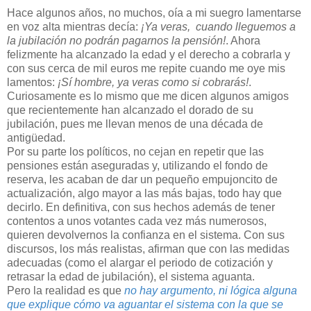
Hace algunos años, no muchos, oía a mi suegro lamentarse
en voz alta mientras decía:
¡Ya veras, cuando lleguemos a
la jubilación no podrán pagarnos la pensión!
. Ahora
felizmente ha alcanzado la edad y el derecho a cobrarla y
con sus cerca de mil euros me repite cuando me oye mis
lamentos:
¡Sí hombre, ya veras como si cobrarás!
.
Curiosamente es lo mismo que me dicen algunos amigos
que recientemente han alcanzado el dorado de su
jubilación, pues me llevan menos de una década de
antigüedad.
Por su parte los políticos, no cejan en repetir que las
pensiones están aseguradas y, utilizando el fondo de
reserva, les acaban de dar un pequeño empujoncito de
actualización, algo mayor a las más bajas, todo hay que
decirlo. En definitiva, con sus hechos además de tener
contentos a unos votantes cada vez más numerosos,
quieren devolvernos la confianza en el sistema. Con sus
discursos, los más realistas, afirman que con las medidas
adecuadas (como el alargar el periodo de cotización y
retrasar la edad de jubilación), el sistema aguanta.
Pero la realidad es que
no hay argumento, ni lógica alguna
que explique cómo va aguantar el sistema
c
on la que se