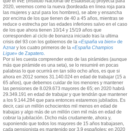
que el INE (Instituto Nacional de Estadística) proyecta para
2020, veremos como la nueva (bordeada en linea roja para
las mujeres y azul para los hombres), se abre y ensancha
por encima de los que tienen de 40 a 45 años, mientras se
reduce o estrecha por las edades inferiores salvo en el caso
de los que ahora tienen 10/14 y 15/19 años que
corresponden al ciclo de bonanza iniciado tras la ultima
crisis del 93 con los gobiernos de la
«España va bien»
de
Aznar
y los cuatro primeros de la
«España Champios
Ligue»
de Zapatero.
Por si les cuesta comprender esto de las pirámides (aunque
más que pirámide es una seta), se lo resumiré en pocas
palabras lo que ocurrirá en tan sólo ocho años, es que si
ahora en 2012 somos 31.140.024 en edad de trabajar (15 a
65 años), que debemos cuidar de los menores y mantener
las pensiones de 8.029.673 mayores de 65; en 2020 habrá
29.349.191 en edad de trabajar y que tendrán que mantener
a los 9.144.284 que para entonces estaremos jubilados. Es
decir, casi un millón ochocientos mil menos en edad de
trabajas y algo más de un millón cien mil más en edad de
cobrar la jubilación. Dicho más crudamente, ahora y,
suponiendo que todos los mayores de 15 años trabajasen,
cada pensionista es mantenido por 3,9 españoles; en 2020