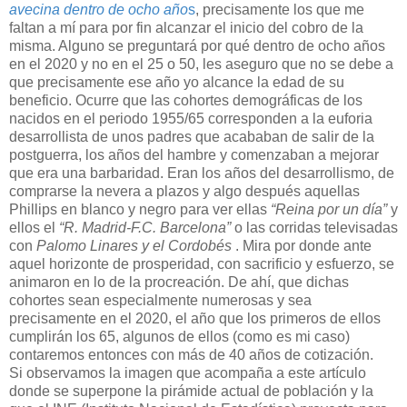
avecina dentro de ocho año
s
, precisamente los que me
faltan a mí para por fin alcanzar el inicio del cobro de la
misma. Alguno se preguntará por qué dentro de ocho años
en el 2020 y no en el 25 o 50, les aseguro que no se debe a
que precisamente ese año yo alcance la edad de su
beneficio. Ocurre que las cohortes demográficas de los
nacidos en el periodo 1955/65 corresponden a la euforia
desarrollista de unos padres que acababan de salir de la
postguerra, los años del hambre y comenzaban a mejorar
que era una barbaridad. Eran los años del desarrollismo, de
comprarse la nevera a plazos y algo después aquellas
Phillips en blanco y negro para ver ellas
“Reina por un día”
y
ellos el
“R. Madrid-F.C. Barcelona”
o las corridas televisadas
con
Palomo Linares y el Cordobés
. Mira por donde ante
aquel horizonte de prosperidad, con sacrificio y esfuerzo, se
animaron en lo de la procreación. De ahí, que dichas
cohortes sean especialmente numerosas y sea
precisamente en el 2020, el año que los primeros de ellos
cumplirán los 65, algunos de ellos (como es mi caso)
contaremos entonces con más de 40 años de cotización.
Si observamos la imagen que acompaña a este artículo
donde se superpone la pirámide actual de población y la