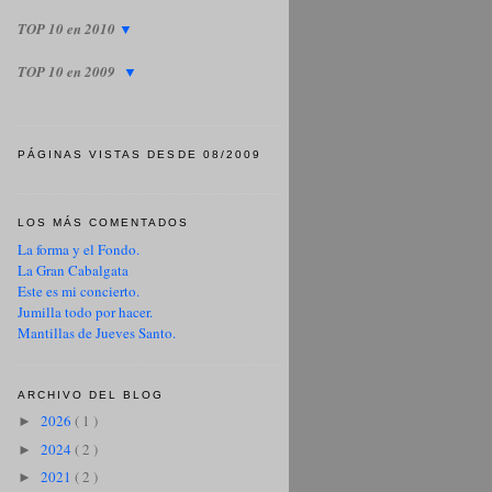
TOP 10 en 2010
▼
TOP 10 en 2009
▼
PÁGINAS VISTAS DESDE 08/2009
LOS MÁS COMENTADOS
La forma y el Fondo.
La Gran Cabalgata
Este es mi concierto.
Jumilla todo por hacer.
Mantillas de Jueves Santo.
ARCHIVO DEL BLOG
2026
( 1 )
►
2024
( 2 )
►
2021
( 2 )
►