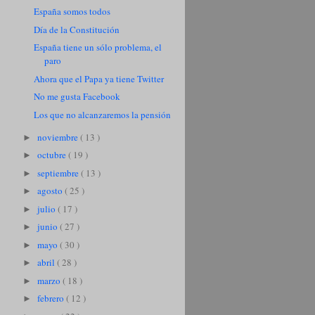
España somos todos
Día de la Constitución
España tiene un sólo problema, el
paro
Ahora que el Papa ya tiene Twitter
No me gusta Facebook
Los que no alcanzaremos la pensión
noviembre
( 13 )
►
octubre
( 19 )
►
septiembre
( 13 )
►
agosto
( 25 )
►
julio
( 17 )
►
junio
( 27 )
►
mayo
( 30 )
►
abril
( 28 )
►
marzo
( 18 )
►
febrero
( 12 )
►