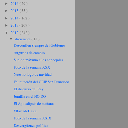
2016
( 29 )
►
2015
( 55 )
►
2014
( 162 )
►
2013
( 209 )
►
2012
( 242 )
▼
diciembre
( 18 )
▼
Desconfíen siempre del Gobierno
Augurios de cambio
Sueldo máximo a los concejales
Foto de la semana XXX
Nuestro logo de navidad
Felicitación del CEIP San Francisco
El discurso del Rey
Jumilla en el NO-DO
El Apocalipsis de mañana
#BastadeCasta
Foto de la semana XXIX
Desvergüenza política