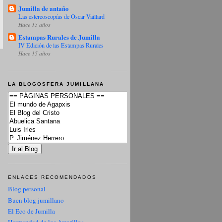
Jumilla de antaño
Las estereoscopías de Oscar Vaillard
Hace 15 años
Estampas Rurales de Jumilla
IV Edición de las Estampas Rurales
Hace 15 años
LA BLOGOSFERA JUMILLANA
ENLACES RECOMENDADOS
Blog personal
Buen blog jumillano
El Eco de Jumilla