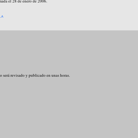
mada el 28 de enero de 2006.
LA
o será revisado y publicado en unas horas.