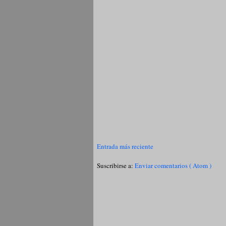
Entrada más reciente
Suscribirse a:
Enviar comentarios ( Atom )