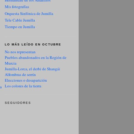
Hermandad de los Amarillos
Mis fotografías
Orquesta Sinfónica de Jumilla
Tele Cable Jumilla
Tiempo en Jumilla
LO MÁS LEÍDO EN OCTUBRE
No nos representan
Pueblos abandonados en la Región de
Murcia
Jumilla-Lorca, el derbi de Shangái
Alfombras de serrín
Elecciones o desaparición
Los colores de la tierra
ua
SEGUIDORES