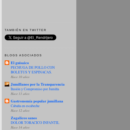
TAMBIÉN EN TWITTER
BLOGS ASOCIADOS
El guisaico
PECHUGA DE POLLO CON
BOLETUS Y ESPINACAS.
Hace 10 años
Jumillanos por la Transparencia
Ilusión y Compromiso por Jumilla
Hace 11 años
Gastronomía popular jumillana
Caballa en escabeche
Hace 12 años
Zagalicos sanos
DOLOR TORACICO INFANTIL
Hace 14 años