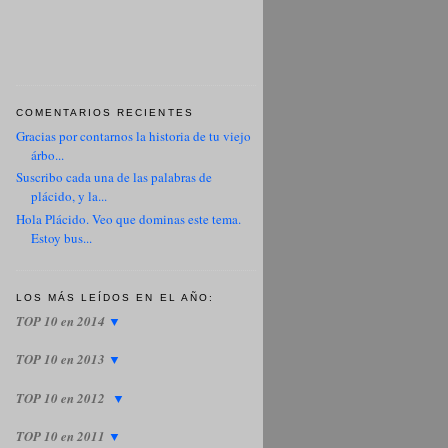
COMENTARIOS RECIENTES
Gracias por contarnos la historia de tu viejo
árbo...
Suscribo cada una de las palabras de
plácido, y la...
Hola Plácido. Veo que dominas este tema.
Estoy bus...
LOS MÁS LEÍDOS EN EL AÑO:
TOP 10 en 2014
▼
TOP 10 en 2013
▼
TOP 10 en 2012
▼
TOP 10 en 2011
▼