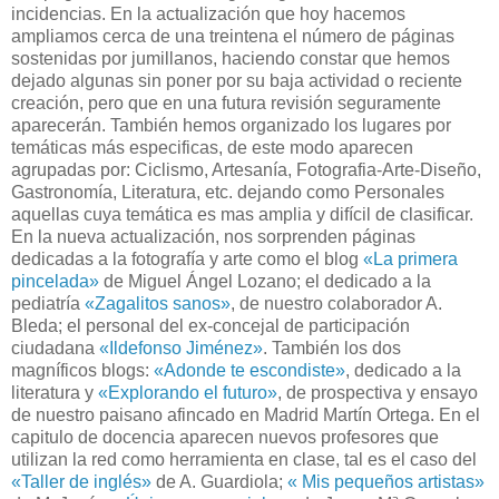
incidencias. En la actualización que hoy hacemos
ampliamos cerca de una treintena el número de páginas
sostenidas por jumillanos, haciendo constar que hemos
dejado algunas sin poner por su baja actividad o reciente
creación, pero que en una futura revisión seguramente
aparecerán. También hemos organizado los lugares por
temáticas más especificas, de este modo aparecen
agrupadas por: Ciclismo, Artesanía, Fotografia-Arte-Diseño,
Gastronomía, Literatura, etc. dejando como Personales
aquellas cuya temática es mas amplia y difícil de clasificar.
En la nueva actualización, nos sorprenden páginas
dedicadas a la fotografía y arte como el blog
«La primera
pincelada»
de Miguel Ángel Lozano; el dedicado a la
pediatría
«Zagalitos sanos»
, de nuestro colaborador A.
Bleda; el personal del ex-concejal de participación
ciudadana
«Ildefonso Jiménez»
. También los dos
magníficos blogs:
«Adonde te escondiste»
, dedicado a la
literatura y
«Explorando el futuro»
, de prospectiva y ensayo
de nuestro paisano afincado en Madrid Martín Ortega. En el
capitulo de docencia aparecen nuevos profesores que
utilizan la red como herramienta en clase, tal es el caso del
«Taller de inglés»
de A. Guardiola;
« Mis pequeños artistas»