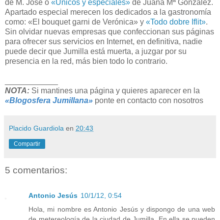
de M. José o
«Únicos y especiales»
de Juana Mª Gonzalez.
Apartado especial merecen los dedicados a la gastronomía
como:
«El bouquet garni de Verónica»
y
«Todo dobre Iflit»
.
Sin olvidar nuevas empresas que confeccionan sus páginas
para ofrecer sus servicios en Internet, en definitiva, nadie
puede decir que Jumilla está muerta, a juzgar por su
presencia en la red, más bien todo lo contrario.
____________
NOTA:
Si mantines una página y quieres aparecer en la
«Blogosfera Jumillana»
ponte en contacto con nosotros
Placido Guardiola
en
20:43
Compartir
5 comentarios:
Antonio Jesús
10/1/12, 0:54
Hola, mi nombre es Antonio Jesús y dispongo de una web
de metereología de la ciudad de Jumilla. En ella se pueden