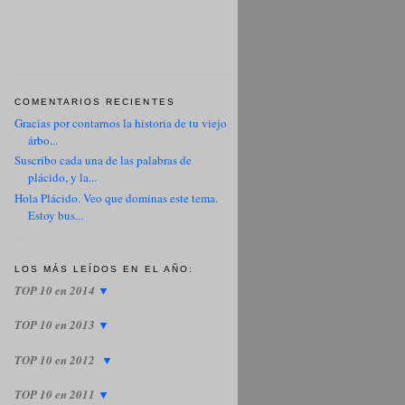
COMENTARIOS RECIENTES
Gracias por contarnos la historia de tu viejo
árbo...
Suscribo cada una de las palabras de
plácido, y la...
Hola Plácido. Veo que dominas este tema.
Estoy bus...
LOS MÁS LEÍDOS EN EL AÑO:
TOP 10 en 2014
▼
TOP 10 en 2013
▼
TOP 10 en 2012
▼
TOP 10 en 2011
▼