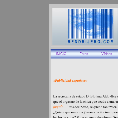
INICIO
Fotos
Vídeos
«Publicidad engañosa»
La secretaria de estado Dª Bibiana Aido dice 
que el orgasmo de la chica que acude a una urn
fingido…"
tras decir esto, se quedó tan fresca.
¿Quiere que nuestros jóvenes recién incorpora
hecho de votar? Votar en unas elecciones, Sra.