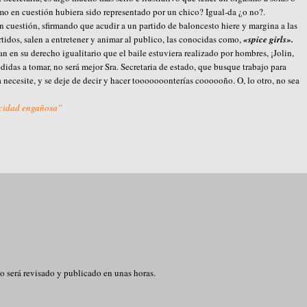
mo en cuestión hubiera sido representado por un chico? Igual-da ¿o no?.
n cuestión, sfirmando que acudir a un partido de baloncesto hiere y margina a las
rtidos, salen a entretener y animar al publico, las conocidas como,
«spice girls».
n en su derecho igualitario que el baile estuviera realizado por hombres, ¡Jolin,
edidas a tomar, no será mejor Sra. Secretaria de estado, que busque trabajo para
a necesite, y se deje de decir y hacer tooooooonterías coooooño. O, lo otro, no sea
icidad engañosa”
o será revisado y publicado en unas horas.