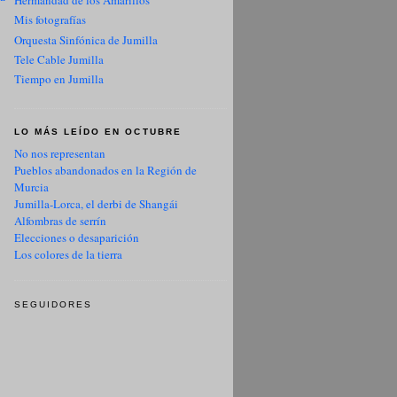
Hermandad de los Amarillos
Mis fotografías
Orquesta Sinfónica de Jumilla
Tele Cable Jumilla
Tiempo en Jumilla
LO MÁS LEÍDO EN OCTUBRE
No nos representan
Pueblos abandonados en la Región de
Murcia
Jumilla-Lorca, el derbi de Shangái
Alfombras de serrín
Elecciones o desaparición
Los colores de la tierra
SEGUIDORES