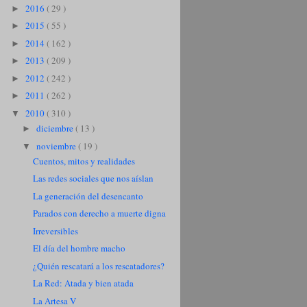
2016
( 29 )
►
2015
( 55 )
►
2014
( 162 )
►
2013
( 209 )
►
2012
( 242 )
►
2011
( 262 )
►
2010
( 310 )
▼
diciembre
( 13 )
►
noviembre
( 19 )
▼
Cuentos, mitos y realidades
Las redes sociales que nos aíslan
La generación del desencanto
Parados con derecho a muerte digna
Irreversibles
El día del hombre macho
¿Quién rescatará a los rescatadores?
La Red: Atada y bien atada
La Artesa V