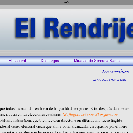
-->
El Laboral
Descargas
Miradas de Semana Santa
Irreversibles
22 nov 2010 07:35 El ardal
que todas las medidas en favor de la igualdad son pocas. Esto, después de afirmar
a, a votar en las elecciones catalanas:
"Es fingido señores. El orgasmo es
 Faltaría más señora, que bien fuera en directo, o en diferido, no fuese fingido.
dos al censo electoral crean que al ir a votar alcanzarán un orgasmo por el mero
 Secretaria, es algo mucho más serio e ilustrativo que tener un orgasmo a solas o