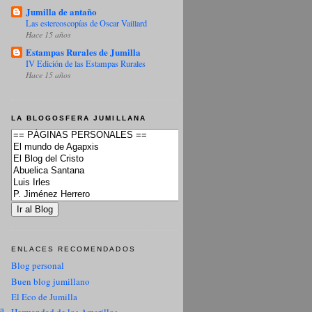
Jumilla de antaño
Las estereoscopías de Oscar Vaillard
Hace 15 años
Estampas Rurales de Jumilla
IV Edición de las Estampas Rurales
Hace 15 años
LA BLOGOSFERA JUMILLANA
ENLACES RECOMENDADOS
Blog personal
Buen blog jumillano
El Eco de Jumilla
ua