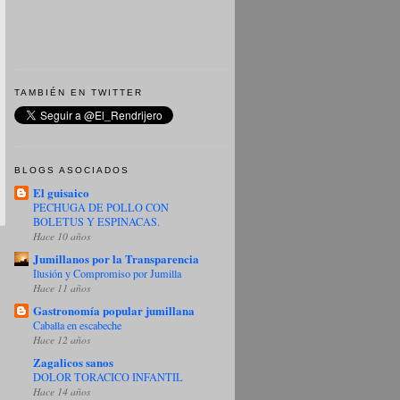
TAMBIÉN EN TWITTER
BLOGS ASOCIADOS
El guisaico
PECHUGA DE POLLO CON
BOLETUS Y ESPINACAS.
Hace 10 años
Jumillanos por la Transparencia
Ilusión y Compromiso por Jumilla
Hace 11 años
Gastronomía popular jumillana
Caballa en escabeche
Hace 12 años
Zagalicos sanos
DOLOR TORACICO INFANTIL
Hace 14 años