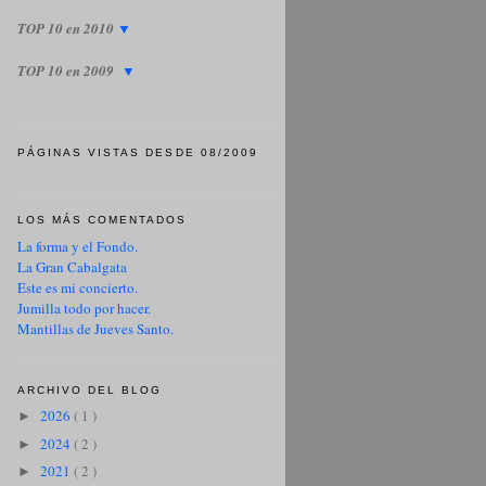
TOP 10 en 2010
▼
TOP 10 en 2009
▼
PÁGINAS VISTAS DESDE 08/2009
LOS MÁS COMENTADOS
La forma y el Fondo.
La Gran Cabalgata
Este es mi concierto.
Jumilla todo por hacer.
Mantillas de Jueves Santo.
ARCHIVO DEL BLOG
2026
( 1 )
►
2024
( 2 )
►
2021
( 2 )
►