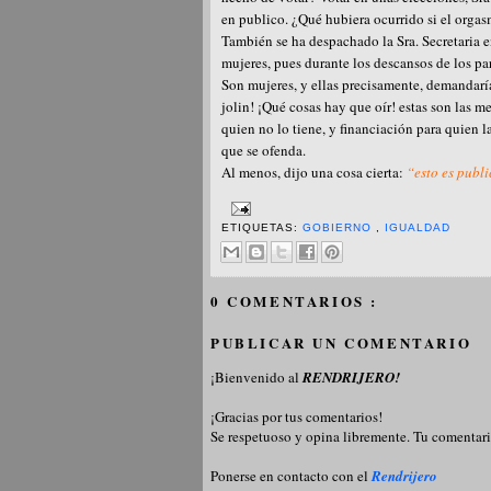
en publico. ¿Qué hubiera ocurrido si el orgas
También se ha despachado la Sra. Secretaria e
mujeres, pues durante los descansos de los pa
Son mujeres, y ellas precisamente, demandaría
jolin! ¡Qué cosas hay que oír! estas son las m
quien no lo tiene, y financiación para quien l
que se ofenda.
Al menos, dijo una cosa cierta:
“esto es publ
ETIQUETAS:
GOBIERNO
,
IGUALDAD
0 COMENTARIOS :
PUBLICAR UN COMENTARIO
¡Bienvenido al
RENDRIJERO!
¡Gracias por tus comentarios!
Se respetuoso y opina libremente. Tu comentari
Ponerse en contacto con el
Rendrijero