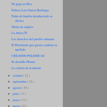
No paga ni Dios
Fallece Luis García Berlanga
Padre de familia desahuciado se
ahorca
Oferta de empleo
La Artesa IV
Los derechos del pueblo saharaui
El Presidente que quería cambiar su
apellido
CREANDO POLEMICAS
Se desinfla Obama
La cultura de la muerte
octubre
( 22 )
►
septiembre
( 22 )
►
agosto
( 30 )
►
julio
( 37 )
►
junio
( 33 )
►
mayo
( 32 )
►