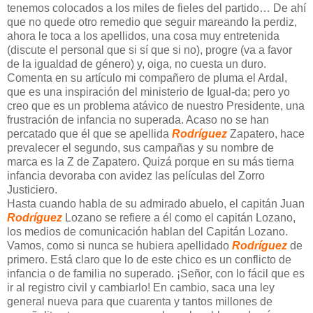
tenemos colocados a los miles de fieles del partido… De ahí
que no quede otro remedio que seguir mareando la perdiz,
ahora le toca a los apellidos, una cosa muy entretenida
(discute el personal que si sí que si no), progre (va a favor
de la igualdad de género) y, oiga, no cuesta un duro.
Comenta en su artículo mi compañero de pluma el Ardal,
que es una inspiración del ministerio de Igual-da; pero yo
creo que es un problema atávico de nuestro Presidente, una
frustración de infancia no superada. Acaso no se han
percatado que él que se apellida
Rodríguez
Zapatero, hace
prevalecer el segundo, sus campañas y su nombre de
marca es la Z de Zapatero. Quizá porque en su más tierna
infancia devoraba con avidez las películas del Zorro
Justiciero.
Hasta cuando habla de su admirado abuelo, el capitán Juan
Rodríguez
Lozano se refiere a él como el capitán Lozano,
los medios de comunicación hablan del Capitán Lozano.
Vamos, como si nunca se hubiera apellidado
Rodríguez
de
primero. Está claro que lo de este chico es un conflicto de
infancia o de familia no superado. ¡Señor, con lo fácil que es
ir al registro civil y cambiarlo! En cambio, saca una ley
general nueva para que cuarenta y tantos millones de