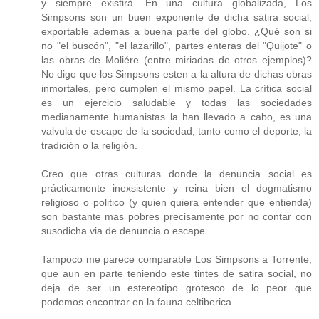
y siempre existirá. En una cultura globalizada, Los
Simpsons son un buen exponente de dicha sátira social,
exportable ademas a buena parte del globo. ¿Qué son si
no "el buscón", "el lazarillo", partes enteras del "Quijote" o
las obras de Moliére (entre miriadas de otros ejemplos)?
No digo que los Simpsons esten a la altura de dichas obras
inmortales, pero cumplen el mismo papel. La crítica social
es un ejercicio saludable y todas las sociedades
medianamente humanistas la han llevado a cabo, es una
valvula de escape de la sociedad, tanto como el deporte, la
tradición o la religión.
Creo que otras culturas donde la denuncia social es
prácticamente inexsistente y reina bien el dogmatismo
religioso o politico (y quien quiera entender que entienda)
son bastante mas pobres precisamente por no contar con
susodicha via de denuncia o escape.
Tampoco me parece comparable Los Simpsons a Torrente,
que aun en parte teniendo este tintes de satira social, no
deja de ser un estereotipo grotesco de lo peor que
podemos encontrar en la fauna celtiberica.