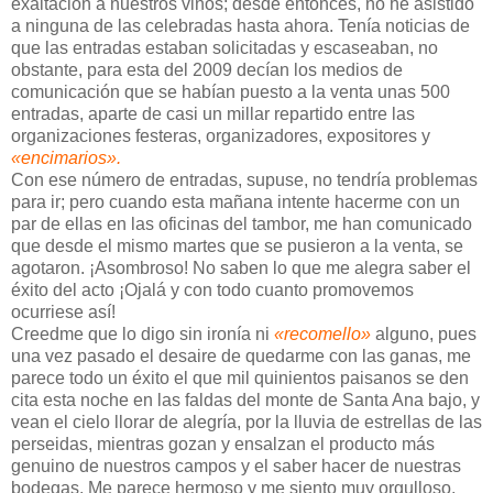
exaltación a nuestros vinos; desde entonces, no he asistido
a ninguna de las celebradas hasta ahora. Tenía noticias de
que las entradas estaban solicitadas y escaseaban, no
obstante, para esta del 2009 decían los medios de
comunicación que se habían puesto a la venta unas 500
entradas, aparte de casi un millar repartido entre las
organizaciones festeras, organizadores, expositores y
«encimarios».
Con ese número de entradas, supuse, no tendría problemas
para ir; pero cuando esta mañana intente hacerme con un
par de ellas en las oficinas del tambor, me han comunicado
que desde el mismo martes que se pusieron a la venta, se
agotaron. ¡Asombroso! No saben lo que me alegra saber el
éxito del acto ¡Ojalá y con todo cuanto promovemos
ocurriese así!
Creedme que lo digo sin ironía ni
«recomello»
alguno, pues
una vez pasado el desaire de quedarme con las ganas, me
parece todo un éxito el que mil quinientos paisanos se den
cita esta noche en las faldas del monte de Santa Ana bajo, y
vean el cielo llorar de alegría, por la lluvia de estrellas de las
perseidas, mientras gozan y ensalzan el producto más
genuino de nuestros campos y el saber hacer de nuestras
bodegas. Me parece hermoso y me siento muy orgulloso,