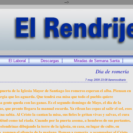
-->
El Laboral
Descargas
Miradas de Semana Santa
Dia de romería
7 may 2009 23:08 llanerosolitario
puerta de la Iglesia Mayor de Santiago los romeros esperan el alba. Piensan en
rgia que les aguarda. Que tendrá esa misa que todo el pueblo quiere
ha gente queda con las ganas. Es el segundo domingo de Mayo, el día de la
s, que pronto llegara la manual escarda. Ya rilean las cepas al salir el sol, esos
a sabia. Al Cristo la cantan la misa, sus fieles le gritan vivas y salvas, el cura
ltitud como tal riada. Cuando por la puerta asoma, a hombros de sus portantes,
londrinas dibujando la torre de la iglesia, su casa, su lugar de culto, su
 rompen el silencio de la mañana, llaman a romería, a acompañar al Cristo,