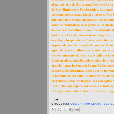
al monasterio de Santa Ana. Por la calle de 
de Prendimientos y Tamboradas. Los rayos del
las centenarias casas. Llega al arco de San 
abriendo la marcha, que parece una paloma 
donde la naturaleza saca panza, el verde del
de colores marchitos, de sombra añorada, de
anderos del Cristo muestran su templanza, d
orgullo, a los pies de su Cristo, en la alegre
esquina de Juan Guillen, la farmacia. Todo 
aguarda. Los caballos y sus jinetes romeros 
con el humeante chocolate que calienta la e
Atrás queda su pueblo, quiere mirarlo y vuel
cuando llegue la Semana Santa. En la ermita
cargados de añoranza, quizás por la persona 
lo humano de cada uno, en nuestra fe, en nu
creyentes y ateos, de tragamisas y negados d
tratan. Del que espera horas en la ermita de
pelea por sus andas en las apreturas de la g
ETIQUETAS:
CULTURA JUMILLANA
,
JUMIL