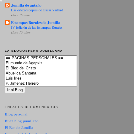
Jumilla de antaño
Las estereoscopías de Oscar Vaillard
Hace 15 años
Estampas Rurales de Jumilla
IV Edición de las Estampas Rurales
Hace 15 años
LA BLOGOSFERA JUMILLANA
ENLACES RECOMENDADOS
Blog personal
Buen blog jumillano
El Eco de Jumilla