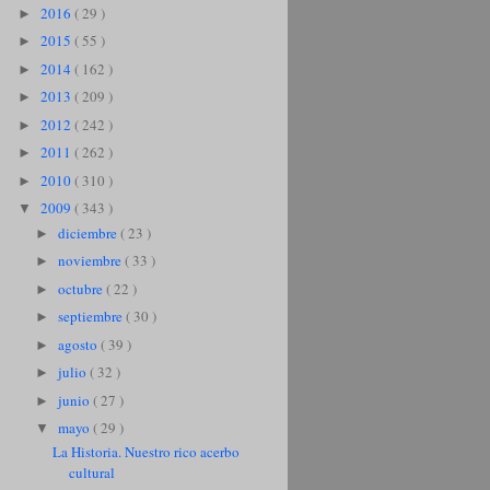
2016
( 29 )
►
2015
( 55 )
►
2014
( 162 )
►
2013
( 209 )
►
2012
( 242 )
►
2011
( 262 )
►
2010
( 310 )
►
2009
( 343 )
▼
diciembre
( 23 )
►
noviembre
( 33 )
►
octubre
( 22 )
►
septiembre
( 30 )
►
agosto
( 39 )
►
julio
( 32 )
►
junio
( 27 )
►
mayo
( 29 )
▼
La Historia. Nuestro rico acerbo
cultural