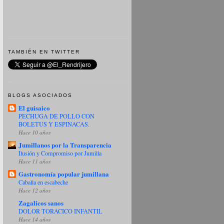
TAMBIÉN EN TWITTER
BLOGS ASOCIADOS
El guisaico
PECHUGA DE POLLO CON
BOLETUS Y ESPINACAS.
Hace 10 años
Jumillanos por la Transparencia
Ilusión y Compromiso por Jumilla
Hace 11 años
Gastronomía popular jumillana
Caballa en escabeche
Hace 12 años
Zagalicos sanos
DOLOR TORACICO INFANTIL
Hace 14 años