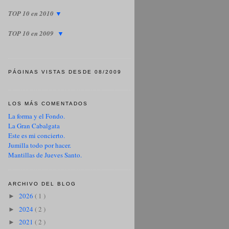
TOP 10 en 2010
▼
TOP 10 en 2009
▼
PÁGINAS VISTAS DESDE 08/2009
LOS MÁS COMENTADOS
La forma y el Fondo.
La Gran Cabalgata
Este es mi concierto.
Jumilla todo por hacer.
Mantillas de Jueves Santo.
ARCHIVO DEL BLOG
2026
( 1 )
►
2024
( 2 )
►
2021
( 2 )
►