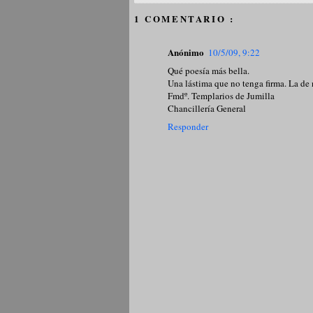
1 COMENTARIO :
Anónimo
10/5/09, 9:22
Qué poesía más bella.
Una lástima que no tenga firma. La de
Fmdº. Templarios de Jumilla
Chancillería General
Responder