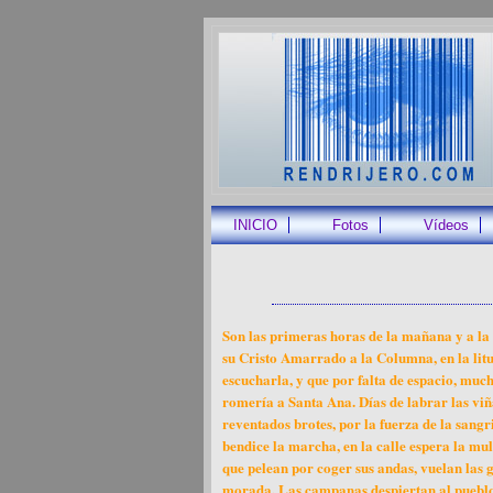
INICIO
Fotos
Vídeos
Son las primeras horas de la mañana y a la 
su Cristo Amarrado a la Columna, en la litu
escucharla, y que por falta de espacio, muc
romería a Santa Ana. Días de labrar las viña
reventados brotes, por la fuerza de la sangrin
bendice la marcha, en la calle espera la mu
que pelean por coger sus andas, vuelan las go
morada. Las campanas despiertan al pueblo,