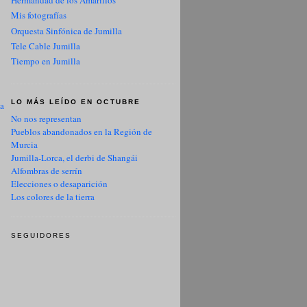
Hermandad de los Amarillos
Mis fotografías
Orquesta Sinfónica de Jumilla
Tele Cable Jumilla
Tiempo en Jumilla
LO MÁS LEÍDO EN OCTUBRE
ua
No nos representan
Pueblos abandonados en la Región de
Murcia
Jumilla-Lorca, el derbi de Shangái
Alfombras de serrín
Elecciones o desaparición
Los colores de la tierra
SEGUIDORES