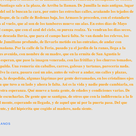
Santiago sale a la plaza, de Arriba la llaman. De Jumilla la más antigua, lugar
 sol le buscan la cara, por entre las estrechas calles, arañando los tejados de
Roque, de la calle de Rodenas baja, los Armaos le preceden, con el estandarte
al vuelo, que al son de los tambores mueve sus alas. En estos días de Mayo
 campo, que con el azul del cielo, su pureza realza. Ya vendran los días secos,
 deseada lluvia, que para el campo hará falta. Se van dando los relevos, los
e Jumillano profundo, de llevarlo metido en las entrañas, de andar con
 mañana. Por la calle de la Feria, pasado ya el jardin de la ranas, llega a la
es avenida, con nombre de su madre, que en la ermita de San Agustín le
esperan, que pase la imagen venerada, con las fritillas y los churros tomados,
spalda. Una romería sin caballos, carros, galesas y tartanas, parecería nada.
ve la cara, pasara casi un año, antes de volver a andar, sus calles y plazas,
, la despedida, algunas lágrimas por gente derramadas, en los cristalinos ojos
que tuvo a su lado y ahora le falta. Asi es la vida y nadie puede cambiarla, en
estra esperanza. Qué mueve a tanta gente, de edades y condiciones varias. De
e escucharlas. De gente que se santigua, de otros que con la indiferencia a la fe
l monte, esperando su llegada, y de aquel que ni por la puerta pasa. Del que
ente, y del hipócrita que cogido al madero, nada siente.
LANOS