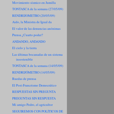
Movimiento sísmico en Jumilla
TONTASCA de la semana (27/05/09)
RENDRIJOMETRO (20/05/09)
Aido, la Ministra de Igual da
El valor de las denuncias anónimas
Prensa ¿Cuarto poder?
ANDANDO, ANDANDO
El cielo y la tierra
Las últimas bocanadas de un sistema
insostenible
TONTASCA de la semana (14/05/09)
RENDRIJÓMETRO (14/05/09)
Ruedas de prensa
El Post-Francrismo Democrático
RESPUESTAS SIN PREGUNTA
PREGUNTAS SIN RESPUESTA
Mi amigo Pedro, el agricultor
SEGUIREMOS CON POLÍTICOS DE