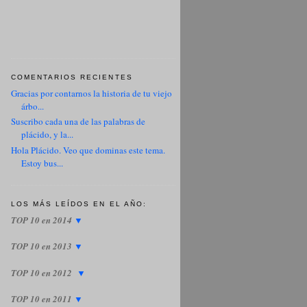
COMENTARIOS RECIENTES
Gracias por contarnos la historia de tu viejo
árbo...
Suscribo cada una de las palabras de
plácido, y la...
Hola Plácido. Veo que dominas este tema.
Estoy bus...
LOS MÁS LEÍDOS EN EL AÑO:
TOP 10 en 2014
▼
TOP 10 en 2013
▼
TOP 10 en 2012
▼
TOP 10 en 2011
▼