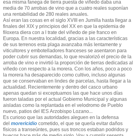
esa misma fanega de tierra puesta de viñedo daba una
media de 70 arrobas de vino que a cuatro reales suponían
una rentabilidad de 280 reales anuales.
Así eran las cosas en el siglo XVIII en Jumilla hasta llegar a
finales del XIX y principios del XX en que la epidemia de
filoxera diera con a l trate del viñedo de pie franco en
Europa. En nuestra localidad, gracias a las características
de sus terrenos esta plaga avanzaba más lentamente y
viticultores y embotelladores franceses se asentaron para
poder cubrir sus demandas, lo que revalorizó el precio de la
arroba de vino e invirtió la proporción de tierras dedicadas al
viñedo con respecto a la morera. Con los años, poco a poco
la morera ha desaparecido como cultivo, incluso algunas
que se conservaban en lindes de parcelas, hasta llegar a la
actualidad. Recientemente y dentro del casco urbano
apenas quedan si exceptuamos las que hace unos días
fueron taladas por el actual Gobierno Municipal y algunas
aisladas como la replantada en el velodromo de Pueblo
nuevo, patios del IES Arzobispo Lozano...
Es curioso que las autoridades aleguen en la defensa
del
morericidio
cometido, el que se quería evitar daños
físicos a transeúntes, pues sus troncos estaban podridos y
huecos hace más de medio siglo. Voy a cumplir sesenta