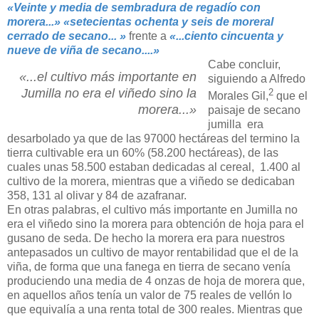
«Veinte y media de sembradura de regadío con
morera...» «setecientas ochenta y seis de moreral
cerrado de secano... »
frente a
«...ciento cincuenta y
nueve de viña de secano....»
Cabe concluir,
«...el cultivo más importante en
siguiendo a Alfredo
Jumilla no era el viñedo sino la
2
Morales Gil,
que el
morera...»
paisaje de secano
jumilla era
desarbolado ya que de las 97000 hectáreas del termino la
tierra cultivable era un 60% (58.200 hectáreas), de las
cuales unas 58.500 estaban dedicadas al cereal, 1.400 al
cultivo de la morera, mientras que a viñedo se dedicaban
358, 131 al olivar y 84 de azafranar.
En otras palabras, el cultivo más importante en Jumilla no
era el viñedo sino la morera para obtención de hoja para el
gusano de seda. De hecho la morera era para nuestros
antepasados un cultivo de mayor rentabilidad que el de la
viña, de forma que una fanega en tierra de secano venía
produciendo una media de 4 onzas de hoja de morera que,
en aquellos años tenía un valor de 75 reales de vellón lo
que equivalía a una renta total de 300 reales. Mientras que