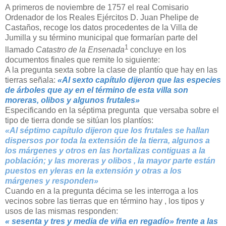
A primeros de noviembre de 1757 el real Comisario
Ordenador de los Reales Ejércitos D. Juan Phelipe de
Castaños, recoge los datos procedentes de la Villa de
Jumilla y su término municipal que formarían parte del
1
llamado
Catastro de la Ensenada
concluye en los
documentos finales que remite lo siguiente:
A la pregunta sexta sobre la clase de plantío que hay en las
tierras señala:
«Al sexto capítulo dijeron que las especies
de árboles que ay en el término de esta villa son
moreras, olibos y algunos frutales»
Especificando en la séptima pregunta que versaba sobre el
tipo de tierra donde se sitúan los plantíos:
«Al séptimo capítulo dijeron que los frutales se hallan
dispersos por toda la extensión de la tierra, algunos a
los márgenes y otros en las hortalizas contiguas a la
población; y las moreras y olibos , la mayor parte están
puestos en yleras en la extensión y otras a los
márgenes y responden»
Cuando en a la pregunta décima se les interroga a los
vecinos sobre las tierras que en término hay , los tipos y
usos de las mismas responden:
« sesenta y tres y media de viña en regadío» frente a las