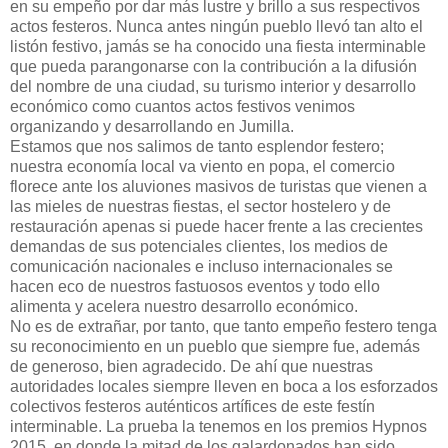
en su empeño por dar más lustre y brillo a sus respectivos
actos festeros. Nunca antes ningún pueblo llevó tan alto el
listón festivo, jamás se ha conocido una fiesta interminable
que pueda parangonarse con la contribución a la difusión
del nombre de una ciudad, su turismo interior y desarrollo
económico como cuantos actos festivos venimos
organizando y desarrollando en Jumilla.
Estamos que nos salimos de tanto esplendor festero;
nuestra economía local va viento en popa, el comercio
florece ante los aluviones masivos de turistas que vienen a
las mieles de nuestras fiestas, el sector hostelero y de
restauración apenas si puede hacer frente a las crecientes
demandas de sus potenciales clientes, los medios de
comunicación nacionales e incluso internacionales se
hacen eco de nuestros fastuosos eventos y todo ello
alimenta y acelera nuestro desarrollo económico.
No es de extrañar, por tanto, que tanto empeño festero tenga
su reconocimiento en un pueblo que siempre fue, además
de generoso, bien agradecido. De ahí que nuestras
autoridades locales siempre lleven en boca a los esforzados
colectivos festeros auténticos artífices de este festín
interminable. La prueba la tenemos en los premios Hypnos
2015, en donde la mitad de los galardonados han sido,