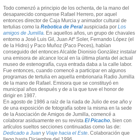
Todo comenzó a principio de los ochenta, de la mano del
desaparecido conquense Rafael Herrero, por aquel
entonces director de Caja Murcia y animador cultural de
tertulias como la
Rebotica de Peral
auspiciada por
Los
amigos de Jumilla.
En aquellos años, un grupo de chavales
entorno a José Luis Gil, Juan Atº Soler, Fernando López (el
de la Hidro) y Paco Muñoz (Paco Peces), habían
conseguido del entonces Alcalde Dionisio González instalar
una emisora de alcance local en la última planta del actual
museo de estenografía, cuya entrada daba a la calle labor.
Fue entonces, cuando comencé a participar en algunos
programas de tertulia en aquella embrionaria Radio Jumilla
de la mano de Rafael. Emisora que se constituyó en
municipal años después y de a la que tuve el honor de
dirigir en 1987.
En agosto de 1986 a raíz de la riada de Julio de ese año y
de una exposición de fotografía sobre la misma en la sede
de la Asociación de Amigos de Jumilla, comencé a
colaborar asiduamente en su revista
El Picacho
, bien con
artículos sueltos secciones continuadas como las de:
Dedicado a Juan
y
Viaje hacia el Este
. Colaboración que
llego hasta Diciembre del 1996.