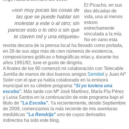
El Picacho, en sus
«son muy pocas las cosas de
dos décadas de
las que se puede hablar sin
vida, una al menos
estuvo
molestar a este o al otro; sin
estrechamente
parecer esto o lo otro o sin que
vinculada a la mía.
te claven mil y una etiqueta»
No en vano esta
revista decana de la prensa local ha llevado como portada,
en 28 de sus algo más de cien números de existencia,
composiciones gráficas o fotográficas mías y, durante los
años 1991/92, tuve el gusto de dirigirla.
A finales de los 90 comenzó mi colaboración con Telecable
Jumilla de manos de dos buenos amigos
Semitiel
y Juan Atº
Soler con el que ya había colaborado en la emisora
municipal en su célebre programa
"Si yo tuviera una
escoba".
Más tarde con Mª José Martínez, María Pla Pérez
y Luisa Santos en la continuación de este programa bajo el
título de
"La Escoba"
.
Ya recientemente, desde Septiembre
de 2009, comenzamos la más reciente de mis aventuras
mediáticas
"La Rendrija"
uno de cuyos derivados
indirectos ha sido este blog.