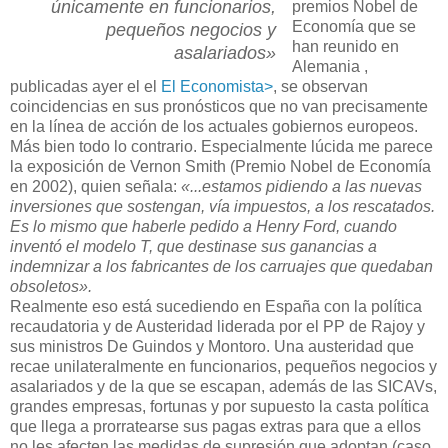
únicamente en funcionarios,
premios Nobel de
Economía que se
pequeños negocios y
han reunido en
asalariados»
Alemania ,
publicadas ayer el el
El Economista>
, se observan
coincidencias en sus pronósticos que no van precisamente
en la línea de acción de los actuales gobiernos europeos.
Más bien todo lo contrario. Especialmente lúcida me parece
la exposición de Vernon Smith (Premio Nobel de Economía
en 2002), quien señala:
«...estamos pidiendo a las nuevas
inversiones que sostengan, vía impuestos, a los rescatados.
Es lo mismo que haberle pedido a Henry Ford, cuando
inventó el modelo T, que destinase sus ganancias a
indemnizar a los fabricantes de los carruajes que quedaban
obsoletos».
Realmente eso está sucediendo en España con la política
recaudatoria y de Austeridad liderada por el PP de Rajoy y
sus ministros De Guindos y Montoro. Una austeridad que
recae unilateralmente en funcionarios, pequeños negocios y
asalariados y de la que se escapan, además de las SICAVs,
grandes empresas, fortunas y por supuesto la casta política
que llega a prorratearse sus pagas extras para que a ellos
no les afecten las medidas de supresión que adoptan (caso