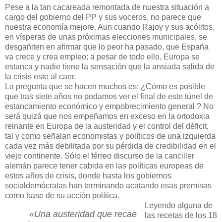
Pese a la tan cacareada remontada de nuestra situación a
cargo del gobierno del PP y sus voceros, no parece que
nuestra economía mejore. Aun cuando Rajoy y sus acólitos,
en vísperas de unas próximas elecciones municipales, se
desgañiten en afirmar que lo peor ha pasado, que España
va crece y crea empleo; a pesar de todo ello, Europa se
estanca y nadie tiene la sensación que la ansiada salida de
la crisis este al caer.
La pregunta que se hacen muchos es: ¿Cómo es posible
que tras siete años no podamos ver el final de este túnel de
estancamiento económico y empobrecimiento general ? No
será quizá que nos empeñamos en exceso en la ortodoxia
reinante en Europa de la austeridad y el control del déficit,
tal y como señalan economistas y políticos de una izquierda
cada vez más debilitada por su pérdida de credibilidad en el
viejo continente. Sólo el férreo discurso de la canciller
alemán parece tener cabida en las políticas europeas de
estos años de crisis, donde hasta los gobiernos
socialdemócratas han terminando acatando esas premisas
como base de su acción política.
Leyendo alguna de
«Una austeridad que recae
las recetas de los 18