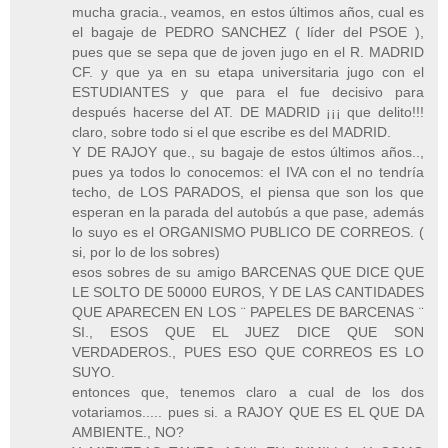
mucha gracia., veamos, en estos últimos años, cual es
el bagaje de PEDRO SANCHEZ ( líder del PSOE ),
pues que se sepa que de joven jugo en el R. MADRID
CF. y que ya en su etapa universitaria jugo con el
ESTUDIANTES y que para el fue decisivo para
después hacerse del AT. DE MADRID ¡¡¡ que delito!!!
claro, sobre todo si el que escribe es del MADRID.
Y DE RAJOY que., su bagaje de estos últimos años..,
pues ya todos lo conocemos: el IVA con el no tendría
techo, de LOS PARADOS, el piensa que son los que
esperan en la parada del autobús a que pase, además
lo suyo es el ORGANISMO PUBLICO DE CORREOS. (
si, por lo de los sobres)
esos sobres de su amigo BARCENAS QUE DICE QUE
LE SOLTO DE 50000 EUROS, Y DE LAS CANTIDADES
QUE APARECEN EN LOS ¨ PAPELES DE BARCENAS ¨
SI., ESOS QUE EL JUEZ DICE QUE SON
VERDADEROS., PUES ESO QUE CORREOS ES LO
SUYO.
entonces que, tenemos claro a cual de los dos
votariamos..... pues si. a RAJOY QUE ES EL QUE DA
AMBIENTE., NO?