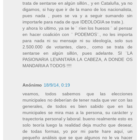
trata de sentarse en algún sillón., y en Cataluña, ya no
digamos, si hay que ir de la mano de los nacionalista,
pues nada , pues se va y a seguir sumando sin
importarle para nada de que IDEOLOGIA se trate.).
y ahora lo ultimo, ya se le ¨ ríen los huesos ¨ al pensar
en hacer coalición con ¨ PODEMOS¨., no les importa
para nada ni su mensaje ni su ideología, solo sus
2.500.000 de votantes, claro., como se trata de
sentarse en algún sillón, pues adelante. SI ¨LA
PASIONARIA LEVANTARA LA CABEZA, A DONDE OS
MANDARIA A TODOS !!!!
Anónimo
18/9/14, 0:19
veamos, todos sabemos que las elecciones
municipales no deberían de tener nada que ver con las
generales, de todos es bien sabido que en las
municipales se mira mas a la persona, su carácter y
trayectoria personal y laboral. bueno realmente esto es
solo teoría luego la realidad deja mucho que desear,
de todas formas, yo por mi parte hare aquí, un
pequeño análisis que se que algunos no le va hacer