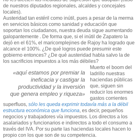
de nuestros diputados regionales, alcaldes y concejales
locales).
Austeridad tan estéril como inútil, pues a pesar de la merma
en servicios básicos como sanidad y educación que
soportan los ciudadanos, nuestra deuda sigue aumentando
galopantemente . De forma que, si el inútil de Zapatero la
dejó en el 61%, el maricomplejines de Rajoy ha logrado que
alcance el 100%. ¿De qué logros puede presumir este
gobierno entonces? ¿De qué austeridad habla salvo la de
los sacrificios impuestos a los más débiles?
Muerto el boom del
«aquí estamos por premiar la
ladrillo nuestras
ineficacia y castigar la
haciendas públicas
que, siguen sin
productividad y la inversión
reducir los enormes
que genera empleo y riqueza»
gastos corrientes
superfluos,
sólo les queda exprimir todavía más a la débil
estructura económica que funciona
, es decir, pequeños
negocios y trabajadores vía impuestos. Los directos a los
asalariados y funcionarios e indirectos a todo el consumo a
través del IVA. Por su parte las haciendas locales hacen lo
propio con los que son de su competencia.