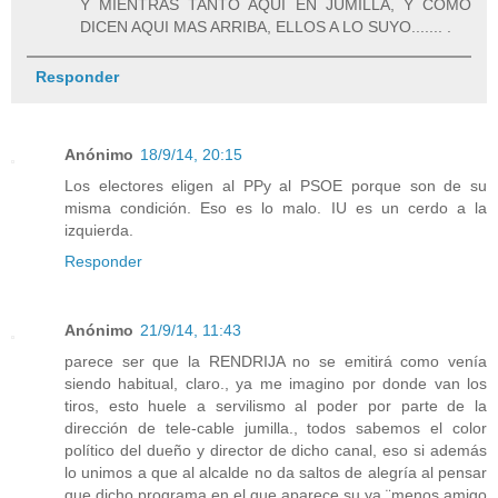
Y MIENTRAS TANTO AQUI EN JUMILLA, Y COMO
DICEN AQUI MAS ARRIBA, ELLOS A LO SUYO....... .
Responder
Anónimo
18/9/14, 20:15
Los electores eligen al PPy al PSOE porque son de su
misma condición. Eso es lo malo. IU es un cerdo a la
izquierda.
Responder
Anónimo
21/9/14, 11:43
parece ser que la RENDRIJA no se emitirá como venía
siendo habitual, claro., ya me imagino por donde van los
tiros, esto huele a servilismo al poder por parte de la
dirección de tele-cable jumilla., todos sabemos el color
político del dueño y director de dicho canal, eso si además
lo unimos a que al alcalde no da saltos de alegría al pensar
que dicho programa en el que aparece su ya ¨menos amigo