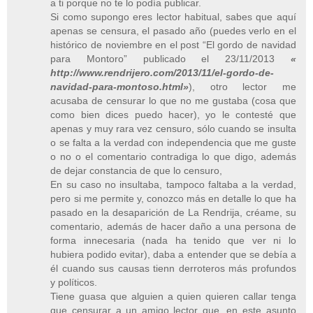
a ti porque no te lo podía publicar.
Si como supongo eres lector habitual, sabes que aquí
apenas se censura, el pasado año (puedes verlo en el
histórico de noviembre en el post “El gordo de navidad
para Montoro” publicado el 23/11/2013
«
http://www.rendrijero.com/2013/11/el-gordo-de-
navidad-para-montoso.html»
), otro lector me
acusaba de censurar lo que no me gustaba (cosa que
como bien dices puedo hacer), yo le contesté que
apenas y muy rara vez censuro, sólo cuando se insulta
o se falta a la verdad con independencia que me guste
o no o el comentario contradiga lo que digo, además
de dejar constancia de que lo censuro,
En su caso no insultaba, tampoco faltaba a la verdad,
pero si me permite y, conozco más en detalle lo que ha
pasado en la desaparición de La Rendrija, créame, su
comentario, además de hacer daño a una persona de
forma innecesaria (nada ha tenido que ver ni lo
hubiera podido evitar), daba a entender que se debía a
él cuando sus causas tienn derroteros más profundos
y políticos.
Tiene guasa que alguien a quien quieren callar tenga
que censurar a un amigo lector que, en este asunto