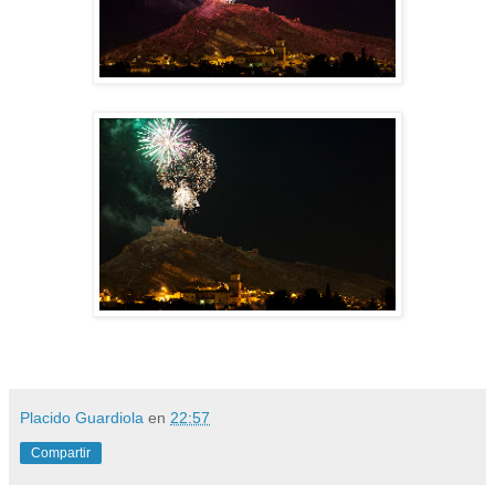
Placido Guardiola
en
22:57
Compartir