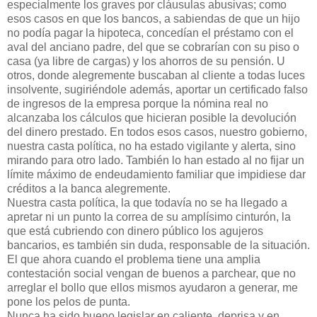
especialmente los graves por cláusulas abusivas; como
esos casos en que los bancos, a sabiendas de que un hijo
no podía pagar la hipoteca, concedían el préstamo con el
aval del anciano padre, del que se cobrarían con su piso o
casa (ya libre de cargas) y los ahorros de su pensión. U
otros, donde alegremente buscaban al cliente a todas luces
insolvente, sugiriéndole además, aportar un certificado falso
de ingresos de la empresa porque la nómina real no
alcanzaba los cálculos que hicieran posible la devolución
del dinero prestado. En todos esos casos, nuestro gobierno,
nuestra casta política, no ha estado vigilante y alerta, sino
mirando para otro lado. También lo han estado al no fijar un
límite máximo de endeudamiento familiar que impidiese dar
créditos a la banca alegremente.
Nuestra casta política, la que todavía no se ha llegado a
apretar ni un punto la correa de su amplísimo cinturón, la
que está cubriendo con dinero público los agujeros
bancarios, es también sin duda, responsable de la situación.
El que ahora cuando el problema tiene una amplia
contestación social vengan de buenos a parchear, que no
arreglar el bollo que ellos mismos ayudaron a generar, me
pone los pelos de punta.
Nunca ha sido bueno legislar en caliente, deprisa y en