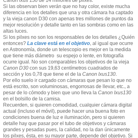
Canon Ixus 130 de 14 millones de pilxes.
Si las observan bien verán que no hay color, existe mucha
diferencia en los detalles que una y otra cámara ha captado
y la vieja canon D30 con apenas tres millones de puntos da
mejor resolución y detalle tanto en las sombras como en las
altas luces.
Si los pilxes no son los responsables de los detalles ¿Quién
entonces?
La clave está en el objetivo
, al igual que ocurre
en Astronomía, donde un telescopio es mejor en la medida
que tiene más diámetro su espejo o lente, en fotografía
ocurre igual. No son comparables los objetivos de la vieja
Canon D30
con sus 19,63 centímetros cuadrados de
sección y los 0,78 que tiene el de la
Canon Ixus130
.
Por ello suelo ir cargado con cámaras que pesan lo que no
está escrito, son voluminosas, engorrosas de llevar, etc., a
pesar de lo cómodo y bien que uno lleva la
Canon Ixus130
en el bolsillo de la camisa.
Recuerden, si quieren comodidad, cualquier cámara digital
actual (incluso el móvil), puede hacer una buena foto en
condiciones buena de luz e iluminación, pero si quieren
detalle hay que pasar por el tubo de objetivos y cámaras
grandes y pesadas pues, la calidad, no la dan únicamente
los pilxes, ésta, en su mayor parte, depende del objetivo. Si