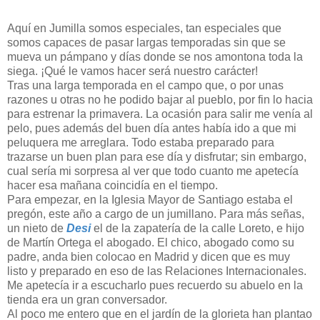
Aquí en Jumilla somos especiales, tan especiales que
somos capaces de pasar largas temporadas sin que se
mueva un pámpano y días donde se nos amontona toda la
siega. ¡Qué le vamos hacer será nuestro carácter!
Tras una larga temporada en el campo que, o por unas
razones u otras no he podido bajar al pueblo, por fin lo hacia
para estrenar la primavera. La ocasión para salir me venía al
pelo, pues además del buen día antes había ido a que mi
peluquera me arreglara. Todo estaba preparado para
trazarse un buen plan para ese día y disfrutar; sin embargo,
cual sería mi sorpresa al ver que todo cuanto me apetecía
hacer esa mañana coincidía en el tiempo.
Para empezar, en la Iglesia Mayor de Santiago estaba el
pregón, este año a cargo de un jumillano. Para más señas,
un nieto de
Desi
el de la zapatería de la calle Loreto, e hijo
de Martín Ortega el abogado. El chico, abogado como su
padre, anda bien colocao en Madrid y dicen que es muy
listo y preparado en eso de las Relaciones Internacionales.
Me apetecía ir a escucharlo pues recuerdo su abuelo en la
tienda era un gran conversador.
Al poco me entero que en el jardín de la glorieta han plantao