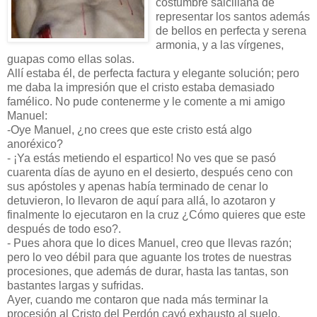
costumbre salcillana de
representar los santos además
de bellos en perfecta y serena
armonia, y a las vírgenes,
guapas como ellas solas.
Allí estaba él, de perfecta factura y elegante solución; pero
me daba la impresión que el cristo estaba demasiado
famélico. No pude contenerme y le comente a mi amigo
Manuel:
-Oye Manuel, ¿no crees que este cristo está algo
anoréxico?
- ¡Ya estás metiendo el espartico! No ves que se pasó
cuarenta días de ayuno en el desierto, después ceno con
sus apóstoles y apenas había terminado de cenar lo
detuvieron, lo llevaron de aquí para allá, lo azotaron y
finalmente lo ejecutaron en la cruz ¿Cómo quieres que este
después de todo eso?.
- Pues ahora que lo dices Manuel, creo que llevas razón;
pero lo veo débil para que aguante los trotes de nuestras
procesiones, que además de durar, hasta las tantas, son
bastantes largas y sufridas.
Ayer, cuando me contaron que nada más terminar la
procesión al Cristo del Perdón cayó exhausto al suelo,