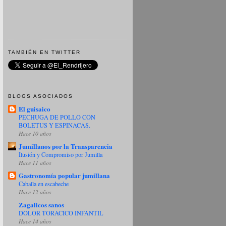
TAMBIÉN EN TWITTER
BLOGS ASOCIADOS
El guisaico
PECHUGA DE POLLO CON
BOLETUS Y ESPINACAS.
Hace 10 años
Jumillanos por la Transparencia
Ilusión y Compromiso por Jumilla
Hace 11 años
Gastronomía popular jumillana
Caballa en escabeche
Hace 12 años
Zagalicos sanos
DOLOR TORACICO INFANTIL
Hace 14 años