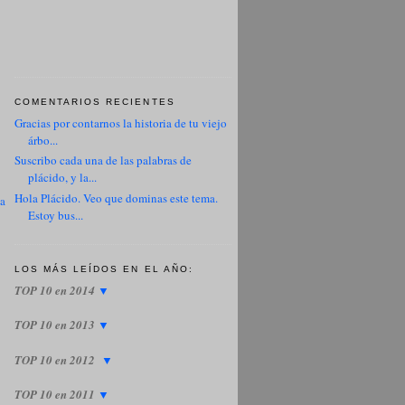
COMENTARIOS RECIENTES
Gracias por contarnos la historia de tu viejo
árbo...
Suscribo cada una de las palabras de
plácido, y la...
Hola Plácido. Veo que dominas este tema.
ua
Estoy bus...
LOS MÁS LEÍDOS EN EL AÑO:
TOP 10 en 2014
▼
TOP 10 en 2013
▼
TOP 10 en 2012
▼
TOP 10 en 2011
▼