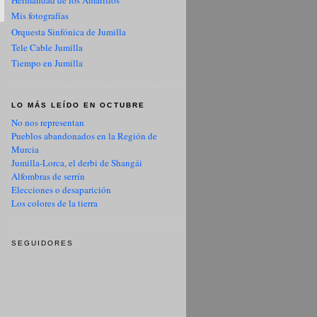
Hermandad de los Amarillos
Mis fotografías
Orquesta Sinfónica de Jumilla
Tele Cable Jumilla
Tiempo en Jumilla
LO MÁS LEÍDO EN OCTUBRE
No nos representan
Pueblos abandonados en la Región de
Murcia
Jumilla-Lorca, el derbi de Shangái
Alfombras de serrín
Elecciones o desaparición
Los colores de la tierra
SEGUIDORES