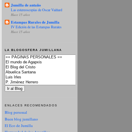
Jumilla de antaño
Las estereoscopías de Oscar Vaillard
Hace 15 años
Estampas Rurales de Jumilla
IV Edición de las Estampas Rurales
Hace 15 años
LA BLOGOSFERA JUMILLANA
ENLACES RECOMENDADOS
Blog personal
Buen blog jumillano
El Eco de Jumilla