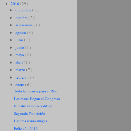
2016
( 29 )
▼
diciembre
( 1 )
►
octubre
( 2 )
►
septiembre
( 1 )
►
agosto
( 4 )
►
julio
( 1 )
►
junio
( 1 )
►
mayo
( 2 )
►
abril
( 1 )
►
marzo
( 7 )
►
febrero
( 3 )
►
enero
( 6 )
▼
Toda la presión para el Rey
Las rastas llegan al Congreso
Nuestro cambio político
Segunda Transición
Las tres reinas magas
Feliz año 2016