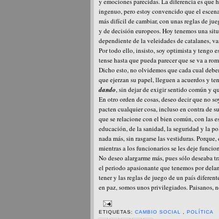
y emociones parecidas. La diferencia es que 
ingenuo, pero estoy convencido que el escena
más difícil de cambiar, con unas reglas de ju
y de decisión europeos. Hoy tenemos una situ
dependiente de la veleidades de catalanes, v
Por todo ello, insisto, soy optimista y tengo 
tense hasta que pueda parecer que se va a rom
Dicho esto, no olvidemos que cada cual debem
que ejerzan su papel, lleguen a acuerdos y ten
dando
, sin dejar de exigir sentido común y q
En otro orden de cosas, deseo decir que no soy
pacten cualquier cosa, incluso en contra de s
que se relacione con el bien común, con las es
educación, de la sanidad, la seguridad y la pol
nada más, sin rasgarse las vestiduras. Porque
mientras a los funcionarios se les deje funcion
No deseo alargarme más, pues sólo deseaba tra
el periodo apasionante que tenemos por dela
tener y las reglas de juego de un país difere
en paz, somos unos privilegiados. Paisanos, no
ETIQUETAS:
CAMBIO SOCIAL
,
POLÍTICA