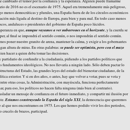
he cambiado el temor por la confianza y la esperanza. Alguien puede llamarme
rio de 2016 no es el escenario de 1975. Aquel era tremendamente más peligroso,
ego menos democráticas y plurales, una España fuera de de los círculos económicos
ación más ligada al destino de Europa, para bien y para mal. En todo caso menos
ascos, andaluces o presidentes del gobierno de España poco lúcidos.
esperanza en que,
aunque vayamos a ver nubarrones en el horizonte
, y la cuerda se
per, al final se impondrá el sentido común, o nos impondrán el sentido común.
os poner nuestro granito de arena, mantener la calma, y exigir a los gobernantes
gan altura de miras. En otras palabras:
se puede ser optimista, pero con el mazo
uien hacer a quien deba tomar las decisiones.
 partidario de confundir a la ciudadanía, pidiendo a los partidos políticos que
us fundamentos ideológicos. No nos llevaría a ningún lado. Sólo deben pactar lo
tructuras del Estado, las grandes leyes del estado del bienestar ciudadano, de la
ítica exterior. Y si en dos años, o antes, hay que volver a votar, pues se vota y
, entre otras cosas, la Administración, con mayúscula, funciona perfectamente
ar, para eso, los políticos no hacen falta ninguna (más bien al contrario).
sladar un mensaje de confianza en el futuro inmediato, y compartir mi ilusión por
nte.
Estamos construyendo la España del siglo XXI
, la democracia que queremos
nte al que nos encontramos en 1975. Los que hemos podido vivir los dos periodos,
 crucéis de brazos, participad.