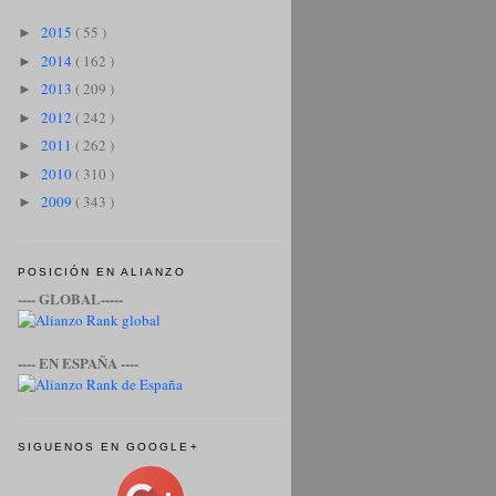
2015
( 55 )
►
2014
( 162 )
►
2013
( 209 )
►
2012
( 242 )
►
2011
( 262 )
►
2010
( 310 )
►
2009
( 343 )
►
POSICIÓN EN ALIANZO
---- GLOBAL-----
---- EN ESPAÑA ----
SIGUENOS EN GOOGLE+