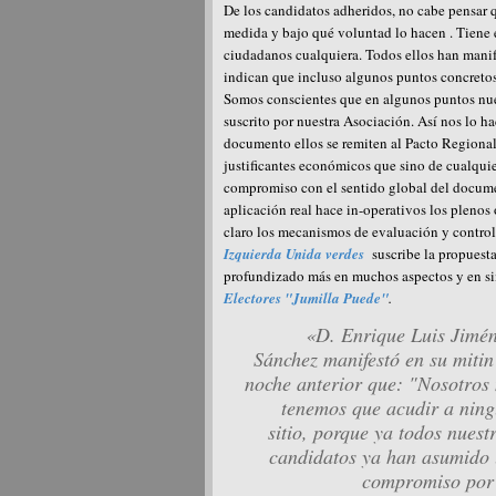
De los candidatos adheridos, no cabe pensar 
medida y bajo qué voluntad lo hacen . Tiene e
ciudadanos cualquiera. Todos ellos han manif
indican que incluso algunos puntos concretos
Somos conscientes que en algunos puntos nues
suscrito por nuestra Asociación. Así nos lo ha
documento ellos se remiten al Pacto Regional
justificantes económicos que sino de cualquie
compromiso con el sentido global del documen
aplicación real hace in-operativos los plenos
claro los mecanismos de evaluación y control
Izquierda Unida verdes
suscribe la propuesta
profundizado más en muchos aspectos y en sim
Electores
"Jumilla Puede"
.
«D. Enrique Luis Jimé
Sánchez manifestó en su mitin
noche anterior que:
"Nosotros
tenemos que acudir a nin
sitio, porque ya todos nuest
candidatos ya han asumido
compromiso por