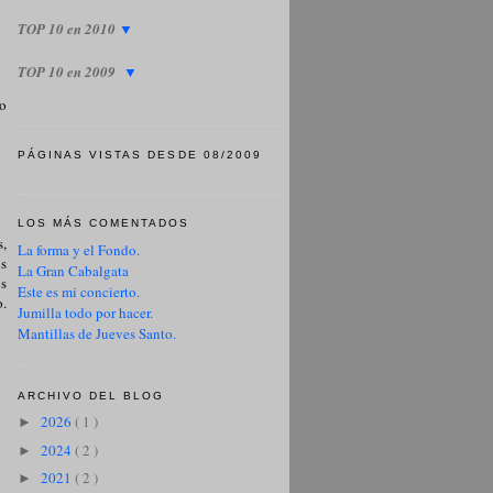
TOP 10 en 2010
▼
TOP 10 en 2009
▼
lo
PÁGINAS VISTAS DESDE 08/2009
LOS MÁS COMENTADOS
s,
La forma y el Fondo.
os
La Gran Cabalgata
os
Este es mi concierto.
o.
Jumilla todo por hacer.
Mantillas de Jueves Santo.
ARCHIVO DEL BLOG
2026
( 1 )
►
2024
( 2 )
►
2021
( 2 )
►