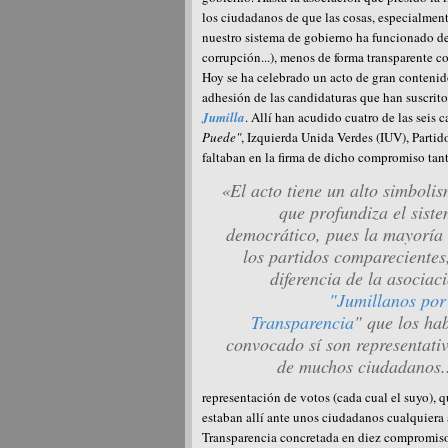
los ciudadanos de que las cosas, especialment
nuestro sistema de gobierno ha funcionado de 
corrupción...), menos de forma transparente 
Hoy se ha celebrado un acto de gran contenid
adhesión de las candidaturas que han suscrit
Jumilla
. Allí han acudido cuatro de las seis
Puede"
, Izquierda Unida Verdes (IUV), Part
faltaban en la firma de dicho compromiso ta
«El acto tiene un alto simboli
que profundiza el sist
democrático, pues la mayoría
los partidos comparecientes
diferencia de la asociac
"Jumillanos por
Transparencia
" que los ha
convocado sí son representati
de muchos ciudadanos.
representación de votos (cada cual el suyo),
estaban allí ante unos ciudadanos cualquier
Transparencia concretada en diez compromiso