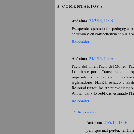
5 COMENTARIOS :
Anónimo
23/5/15, 11:19
Estupendo ejercicio de pedagogia po
entienda y, en consecuencia con la fios
Responder
Anónimo
24/5/15, 14:16
Pacto del Tinel, Pacto del Moneo, Pact
Jumillanos por la Transparencia ,por
inquisidores que portan el marchamo 
registradores. Habréis echado a Enr
Respirad tranquilos, un nuevo tiempo
Ahora , vas y lo publicas, estimado Plá
Responder
Respuestas
Anónimo
25/5/15, 13:04
pero que mal perder, tenéis 