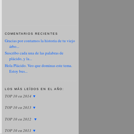
COMENTARIOS RECIENTES
Gracias por contarnos la historia de tu viejo
árbo...
Suscribo cada una de las palabras de
plácido, y la...
Hola Plácido. Veo que dominas este tema.
Estoy bus...
LOS MÁS LEÍDOS EN EL AÑO:
TOP 10 en 2014
▼
TOP 10 en 2013
▼
TOP 10 en 2012
▼
TOP 10 en 2011
▼