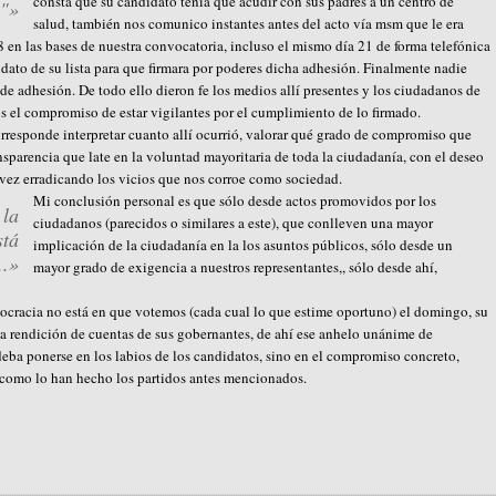
consta que su candidato tenía que acudir con sus padres a un centro de
a"»
salud, también nos comunico instantes antes del acto vía msm que le era
 en las bases de nuestra convocatoria, incluso el mismo día 21 de forma telefónica
idato de su lista para que firmara por poderes dicha adhesión. Finalmente nadie
de adhesión. De todo ello dieron fe los medios allí presentes y los ciudadanos de
el compromiso de estar vigilantes por el cumplimiento de lo firmado.
rresponde interpretar cuanto allí ocurrió, valorar qué grado de compromiso que
nsparencia que late en la voluntad mayoritaria de toda la ciudadanía, con el deseo
 vez erradicando los vicios que nos corroe como sociedad.
Mi conclusión personal es que sólo desde actos promovidos por los
 la
ciudadanos (parecidos o similares a este), que conlleven una mayor
stá
implicación de la ciudadanía en la los asuntos públicos, sólo desde un
..»
mayor grado de exigencia a nuestros representantes,, sólo desde ahí,
ocracia no está en que votemos (cada cual lo que estime oportuno) el domingo, su
a rendición de cuentas de sus gobernantes, de ahí ese anhelo unánime de
deba ponerse en los labios de los candidatos, sino en el compromiso concreto,
y como lo han hecho los partidos antes mencionados.