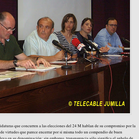
idaturas que concurren a las elecciones del 24 M hablan de su compromiso por la
n de virtudes que parece encerrar por si misma todo un compendio de buen
lleva en su denominación; sin embargo, transparencia sólo significa el anhelo de