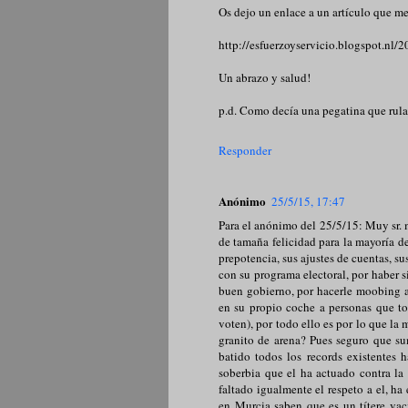
Os dejo un enlace a un artículo que m
http://esfuerzoyservicio.blogspot.nl/
Un abrazo y salud!
p.d. Como decía una pegatina que rulab
Responder
Anónimo
25/5/15, 17:47
Para el anónimo del 25/5/15: Muy sr. 
de tamaña felicidad para la mayoría d
prepotencia, sus ajustes de cuentas, s
con su programa electoral, por haber 
buen gobierno, por hacerle moobing a 
en su propio coche a personas que to
voten), por todo ello es por lo que l
granito de arena? Pues seguro que su
batido todos los records existentes
soberbia que el ha actuado contra la 
faltado igualmente el respeto a el, ha
en Murcia saben que es un títere vac