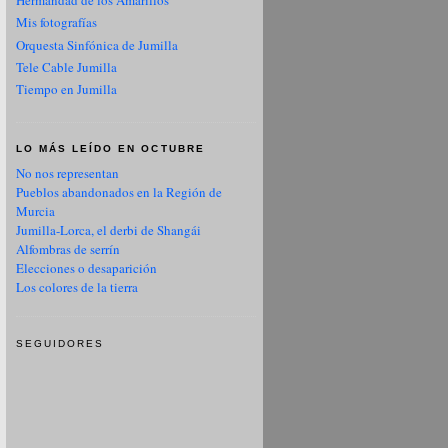
Hermandad de los Amarillos
Mis fotografías
Orquesta Sinfónica de Jumilla
Tele Cable Jumilla
Tiempo en Jumilla
LO MÁS LEÍDO EN OCTUBRE
No nos representan
Pueblos abandonados en la Región de
Murcia
Jumilla-Lorca, el derbi de Shangái
Alfombras de serrín
Elecciones o desaparición
Los colores de la tierra
SEGUIDORES