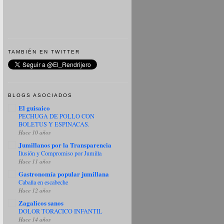
TAMBIÉN EN TWITTER
BLOGS ASOCIADOS
El guisaico
PECHUGA DE POLLO CON
BOLETUS Y ESPINACAS.
Hace 10 años
Jumillanos por la Transparencia
Ilusión y Compromiso por Jumilla
Hace 11 años
Gastronomía popular jumillana
Caballa en escabeche
Hace 12 años
Zagalicos sanos
DOLOR TORACICO INFANTIL
Hace 14 años