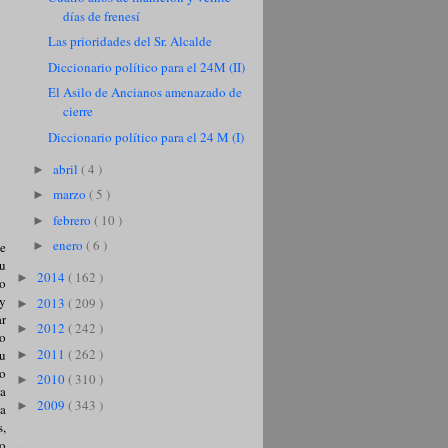
días de frenesí
Las prioridades del Sr. Alcalde
Diccionario político para el 24M (II)
El Asilo de Ancianos amenazado de
cierre
Diccionario político para el 24 M (I)
abril
( 4 )
►
marzo
( 5 )
►
febrero
( 10 )
►
enero
( 6 )
le
►
su
2014
( 162 )
►
do
 y
2013
( 209 )
►
ar
2012
( 242 )
►
lo
2011
( 262 )
su
►
do
2010
( 310 )
►
la
2009
( 343 )
►
ha
s,
do