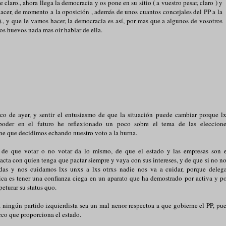
 claro., ahora llega la democracia y os pone en su sitio ( a vuestro pesar, claro ) y
hacer, de momento a la oposición , además de unos cuantos concejales del PP a la
 )., y que le vamos hacer, la democracia es así, por mas que a algunos de vosotros
los huevos nada mas oír hablar de ella.
rco de ayer, y sentir el entusiasmo de que la situación puede cambiar porque l
poder en el futuro he reflexionado un poco sobre el tema de las eleccione
one que decidimos echando nuestro voto a la hurna.
 de que votar o no votar da lo mismo, de que el estado y las empresas son e
cta con quien tenga que pactar siempre y vaya con sus intereses, y de que si no n
das y nos cuidamos lxs unxs a lxs otrxs nadie nos va a cuidar, porque deleg
tica es tener una confianza ciega en un aparato que ha demostrado por activa y p
peturar su status quo.
ningún partido izquierdista sea un mal nenor respectoa a que gobierne el PP, pu
rco que proporciona el estado.