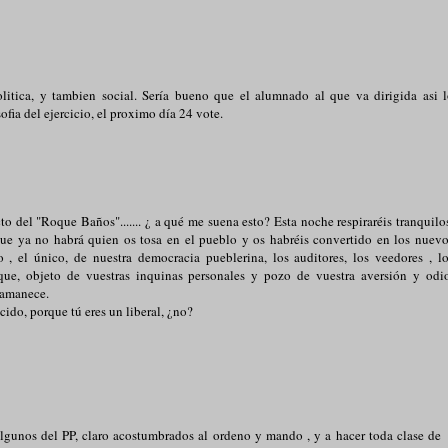
litica, y tambien social. Sería bueno que el alumnado al que va dirigida asi 
ofia del ejercicio, el proximo día 24 vote.
o del "Roque Baños"....... ¿ a qué me suena esto? Esta noche respiraréis tranquilo
que ya no habrá quien os tosa en el pueblo y os habréis convertido en los nuev
, el único, de nuestra democracia pueblerina, los auditores, los veedores , l
ique, objeto de vuestras inquinas personales y pozo de vuestra aversión y odi
 amanece.
cido, porque tú eres un liberal, ¿no?
algunos del PP, claro acostumbrados al ordeno y mando , y a hacer toda clase de