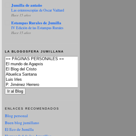
Jumilla de antaño
Las estereoscopías de Oscar Vaillard
Hace 15 años
Estampas Rurales de Jumilla
IV Edición de las Estampas Rurales
Hace 15 años
LA BLOGOSFERA JUMILLANA
ENLACES RECOMENDADOS
Blog personal
Buen blog jumillano
El Eco de Jumilla