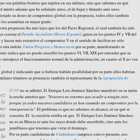
que son palabras bonitas que repiten en sus mítines, sino que sabemos en qué
l mérito además que he señalado antes, el de bajar y firmarlo ante unos
estado su deseo de compromiso global con la propuesta, todos ellos también
 los asumirían en mayor grado.
tra propuesta iba más lejos que los del Pacto Regional, el cual también ha sido
ce constar el
Partido Socialista Obrero Español
, quien en los puntos IV y VII del
 y hacen más extensivo el compromiso V en el sentido de facilitar no sólo
r otra índole.
Unión Progreso y Democracia
por su parte, manifestando su
to indica que no puede suscribir los puntos VI, VII, XIX por entender que su
 o entorpece el funcionamiento normal de la administración, en cuanto al X no ven
.
 global y indicando que si hubiese habido posibilidad por su parte ellos habrían
ilares términos se pronuncio también el representante de la
Agrupación de
El PP
no se adhirió, D. Enrique Luis Jiménez Sánchez manifestó en su mitin
nez
la noche anterior que:
"Nosotros no tenemos que acudir a ningún sitio,
 la
porque ya todos nuestros candidatos ya han asumido un compromiso por la
 no
transparencia"
. El problema es que no sabemos su alcance, ni en qué se
gún
concreta. El la cuestión estriba en que D. Enrique Luis Jiménez Sánchez,
ros
no es en Murcia ni ante los suyos donde debe suscribirlo, sino ante los
 un
jumillanos que tenemos que votar el domingo.
Por su parte candidatura de
Ciudadanos
tampoco estuvo presente, nos
 la