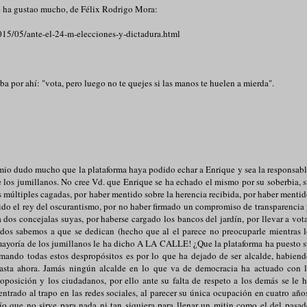
e ha gustao mucho, de Félix Rodrigo Mora:
2015/05/ante-el-24-m-elecciones-y-dictadura.html
a por ahí: "vota, pero luego no te quejes si las manos te huelen a mierda".
mio dudo mucho que la plataforma haya podido echar a Enrique y sea la responsab
e los jumillanos. No cree Vd. que Enrique se ha echado el mismo por su soberbia, 
us múltiples cagadas, por haber mentido sobre la herencia recibida, por haber menti
sido el rey del oscurantismo, por no haber firmado un compromiso de transparencia
dos concejalas suyas, por haberse cargado los bancos del jardín, por llevar a vot
dos sabemos a que se dedican (hecho que al el parece no preocuparle mientras 
a mayoría de los jumillanos le ha dicho A LA CALLE! ¿Que la plataforma ha puesto 
mando todas estos despropósitos es por lo que ha dejado de ser alcalde, habien
 hasta ahora. Jamás ningún alcalde en lo que va de democracia ha actuado con 
oposición y los ciudadanos, por ello ante su falta de respeto a los demás se le 
 entrado al trapo en las redes sociales, al parecer su única ocupación en cuatro año
ío que no sirve para nada ni tan siquiera para llenar un mitin como el del pasa