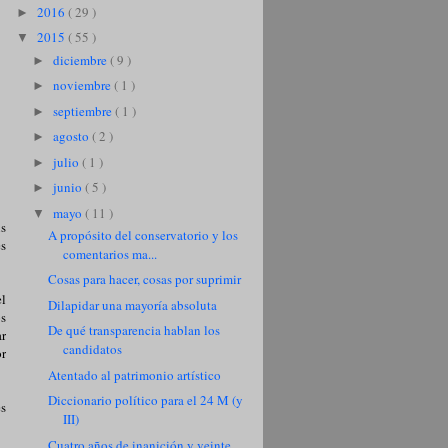
2016
( 29 )
►
2015
( 55 )
▼
diciembre
( 9 )
►
noviembre
( 1 )
►
septiembre
( 1 )
►
agosto
( 2 )
►
julio
( 1 )
►
junio
( 5 )
►
mayo
( 11 )
▼
xs
A propósito del conservatorio y los
s
comentarios ma...
Cosas para hacer, cosas por suprimir
l
Dilapidar una mayoría absoluta
os
De qué transparencia hablan los
ar
candidatos
or
Atentado al patrimonio artístico
Diccionario político para el 24 M (y
es
III)
Cuatro años de inanición y veinte