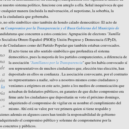
e nuestro sistema político, funcione con arreglo a ella. Señal inequívoca de que
cualquier manera (incluida la malversación, el nepotismo, la soberbia, la
con la ciudadanía que gobernaba.
o, no sólo simbólico sino también de hondo calado democrático: El acto de
o su
Compromiso por la Transparencia y el Buen Gobierno del Municipio de
 candidaturas que concurren a estos comicios: Agrupación de electores
"Jumilla
ido Socialista Obrero Español (PSOE)y Unión Progreso y Democracia (UPyD),
nto de Ciudadanos como del Partido Popular que también estaban convocados.
El acto tiene un alto sentido simbólico que profundiza el sistema
smo
democrático, pues la mayoría de los partidos comparecientes, a diferencia de
ema
la asociación
"Jumillanos por la Transparencia
" que los había convocado sí
 de
son representativos de muchos ciudadanos que, elección tras elección, han
, a
depositado en ellos su confianza . La asociación convocante, por el contrario
ión
no representamos a nadie, salvo a nosotros mismos como ciudadanos y
 la
veníamos a erigirnos en este acto, junto a los medios de comunicación que
actuaban de fedatarios públicos, en garantes de que dicho compromiso era
bía
firme ante los ciudadanos que depositarán su voto el próximo domingo,
vos
adquiriendo el compromiso de vigilar en su nombre el cumplimiento del
..»
mismo. Ahí está su valor, por vez primera quien si tiene respaldo y
 quienes además en algunos casos han tenido la responsabilidad de gobierno
a adquiriendo el compromiso público y solemne de comprometerse por la
s concretos y públicos.