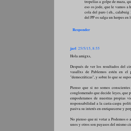
tropelías a golpe de maza, que
eso os jode, que le vamos a 
cola del paro ( eh., calabuig
del PP os salga un herpes en 
Responder
jarl
25/5/15, 8:55
Hola amigxs,
Después de ver los resultados del ci
vasallxs de Pablemos estén en el 
"democráticas", y sobre lo que se sup
Pienso que si no somos conscientes
conglomerado que decide leyes, que pa
empoderamos de nuestras propias vi
responsabilidad a la casta-caspa polí
pasiva su interés en enriquecerse y per
No pienso que ni votar a Podemos o a 
unos y otros son payasos del mismo ci