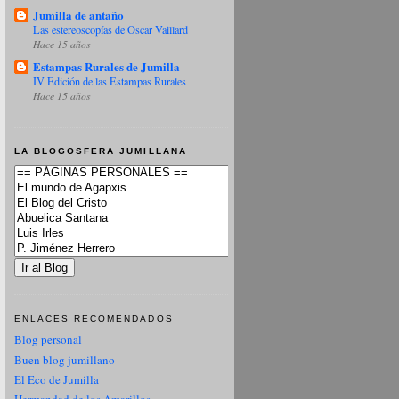
Jumilla de antaño
Las estereoscopías de Oscar Vaillard
Hace 15 años
Estampas Rurales de Jumilla
IV Edición de las Estampas Rurales
Hace 15 años
LA BLOGOSFERA JUMILLANA
ENLACES RECOMENDADOS
Blog personal
Buen blog jumillano
El Eco de Jumilla