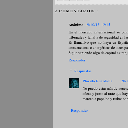
2 COMENTARIOS :
Anónimo
19/10/13, 12:15
En el mercado internacional se con
tribunales y la falta de seguridad en l
Es llamativo que no haya en España
constructoras o energéticas de otros p
Sigue viniendo algo de capital extranje
Responder
Respuestas
Placido Guardiola
20/1
No puedo estar más de acuerdo
eficaz y junto al unte que ha
marean a papeleo y trabas son
Responder