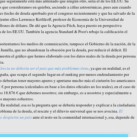
l que seguramente está más arruinado que ningún otro, sería el de los EE.UU. Su
os que consideramos en quiebra, asciende a cifras astronómicas, pues aun cuando
ares (techo de deuda aprobado por el congreso recientemente y que ha salvado de la
 (entre ellos Lawrence Kotlikoff, profesor de Economía de la Universidad de
illones de dólares. De ahí que la Agencia Fitch, haya puesto en perspectiva
a de los EE.UU. También la agencia Standard & Poor's rebajo la calificación el
esorientarnos los medios de comunicación, tampoco el Gobierno de la nación, de la
umilla, que no abandonan la obsesión por la deuda, por reducir el déficit. El
uestra el gráfico que hemos elaborado con los datos reales de la deuda por persona
ia.
 Grecia no debería ser el país que más problemas tiene
, ya que en realidad, es el
aña, que ocupa el segundo lugar en el ranking por menos endeudamiento per
co deberían tener mayores apuros y apretarse mucho más el cinturón los americanos
€ por persona (calculados en base a los datos oficiales no los reales), en el caso de
los 18.876 € que debemos nosotros; sin embargo, es a nosotros y especialmente a
os mayores esfuerzos.
n realidad, esa es la pregunta que se debería responder y explicar a la ciudadanía
oblema de la deuda, el rescate y el diluvio universal que se nos avecina.
El
e despierta un país
ante el resto en la comunidad internacional y, esa, depende de