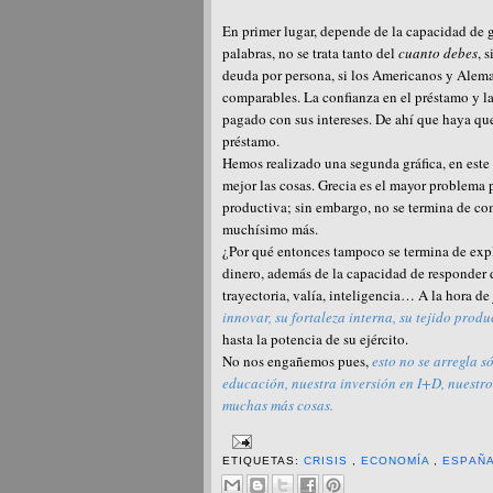
En primer lugar, depende de la capacidad de g
palabras, no se trata tanto del
cuanto debes
, 
deuda por persona, si los Americanos y Alem
comparables. La confianza en el préstamo y la
pagado con sus intereses. De ahí que haya que
préstamo.
Hemos realizado una segunda gráfica, en este 
mejor las cosas. Grecia es el mayor problema
productiva; sin embargo, no se termina de com
muchísimo más.
¿Por qué entonces tampoco se termina de explic
dinero, además de la capacidad de responder d
trayectoria, valía, inteligencia… A la hora de
innovar, su fortaleza interna, su tejido prod
hasta la potencia de su ejército.
No nos engañemos pues,
esto no se arregla s
educación, nuestra inversión en I+D, nuestro
muchas más cosas.
ETIQUETAS:
CRISIS
,
ECONOMÍA
,
ESPAÑ