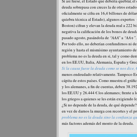
Si así fuese, el Estado que debería quebrar, e
deuda sobrepasa con creces la de otros estad
oficialmente se cifra en 16,4 billones de dól
quiebra técnica al Estado), algunos expertos
Boston) cifran y elevan la deuda real a 222 b
negativa la calificación de los bonos de deud
pasado agosto, pasándola de
“AAA”
a
“AA+”.
Por todo ello, no deberían confundirnos ni d
región y hasta el mismísimo ayuntamiento de J
problema no es la deuda en si, tal y como dem
en los EE.UU, Italia, Alemania, España y Grec
Si la causa fuese la deuda como se nos dice,
menos endeudado relativamente. Tampoco Esp
cápita de estos países. Como muestra el gráfi
y los alemanes, a fin de cuentas, deben 38.192 
los EE.UU y 26.444 € los alemanes; frente a 
los griegos a quienes se les están exigiendo l
¿Si no depende de la deuda, de qué depende? E
en vez de darnos la murga con recortes y el pr
problema no es la deuda sino la confianza qu
más factores además del monto de la deuda.