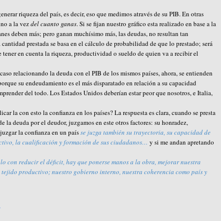
enerar riqueza del país, es decir, eso que medimos através de su PIB. En otras
sino a la vez
del cuanto ganas
. Si se fijan nuestro gráfico esta realizado en base a la
anes deben más; pero ganan muchísimo más, las deudas, no resultan tan
 cantidad prestada se basa en el cálculo de probabilidad de que lo prestado; será
 tener en cuenta la riqueza, productividad o sueldo de quien va a recibir el
caso relacionando la deuda con el PIB de los mismos países, ahora, se entienden
 porque su endeudamiento es el más disparatado en relación a su capacidad
prender del todo. Los Estados Unidos deberían estar peor que nosotros, e Italia,
ar la con esto la confianza en los países? La respuesta es clara, cuando se presta
e la deuda por el deudor, juzgamos en este otros factores: su honradez,
 juzgar la confianza en un país
se juzga también su trayectoria, su capacidad de
uctivo, la cualificación y formación de sus ciudadanos…
y si me andan apretando
ólo con reducir el déficit, hay que ponerse manos a la obra, mejorar nuestra
 tejido productivo; nuestro gobierno interno, nuestra coherencia como país y
A