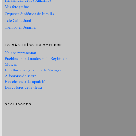
Hermandad de los Amarillos
Mis fotografías
Orquesta Sinfónica de Jumilla
Tele Cable Jumilla
Tiempo en Jumilla
LO MÁS LEÍDO EN OCTUBRE
No nos representan
Pueblos abandonados en la Región de
Murcia
Jumilla-Lorca, el derbi de Shangái
Alfombras de serrín
Elecciones o desaparición
Los colores de la tierra
SEGUIDORES