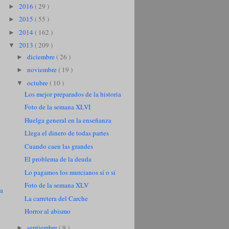
2016
( 29 )
►
2015
( 55 )
►
2014
( 162 )
►
2013
( 209 )
▼
diciembre
( 26 )
►
noviembre
( 19 )
►
octubre
( 10 )
▼
Los mejor preparados de la historia
Foto de la semana XLVI
Huelga general en la enseñanza
Llega el dinero de todas partes
Cuando caen las grandes
El problema de la deuda
Lo pagamos los murcianos sí o sí
Foto de la semana XLV
ua
La carretera del Carche
Horror al abismo
septiembre
( 9 )
►