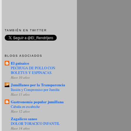
TAMBIÉN EN TWITTER
BLOGS ASOCIADOS
El guisaico
PECHUGA DE POLLO CON
BOLETUS Y ESPINACAS.
Hace 10 años
Jumillanos por la Transparencia
Ilusión y Compromiso por Jumilla
Hace 11 años
Gastronomía popular jumillana
Caballa en escabeche
Hace 12 años
Zagalicos sanos
DOLOR TORACICO INFANTIL
Hace 14 años