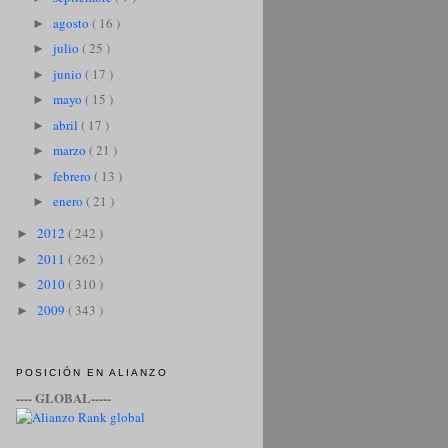
agosto
( 16 )
►
julio
( 25 )
►
junio
( 17 )
►
mayo
( 15 )
►
abril
( 17 )
►
marzo
( 21 )
►
febrero
( 13 )
►
enero
( 21 )
►
2012
( 242 )
►
2011
( 262 )
►
2010
( 310 )
►
2009
( 343 )
►
POSICIÓN EN ALIANZO
---- GLOBAL-----