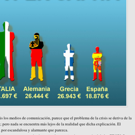
s los medios de comunicación, parece que el problema de la crisis se deriva de la
; pero nada se encuentra más lejos de la realidad que dicha explicación. El
a, por escandalosa y alarmante que parezca.