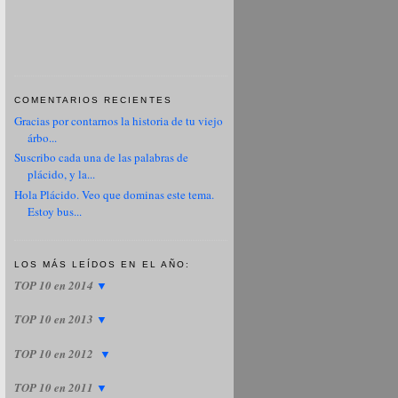
COMENTARIOS RECIENTES
Gracias por contarnos la historia de tu viejo
árbo...
Suscribo cada una de las palabras de
plácido, y la...
Hola Plácido. Veo que dominas este tema.
Estoy bus...
LOS MÁS LEÍDOS EN EL AÑO:
TOP 10 en 2014
▼
TOP 10 en 2013
▼
TOP 10 en 2012
▼
TOP 10 en 2011
▼