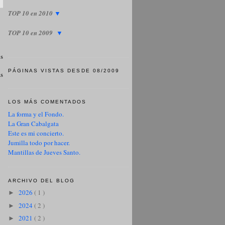
TOP 10 en 2010
▼
TOP 10 en 2009
▼
s
PÁGINAS VISTAS DESDE 08/2009
as
LOS MÁS COMENTADOS
La forma y el Fondo.
La Gran Cabalgata
Este es mi concierto.
Jumilla todo por hacer.
Mantillas de Jueves Santo.
ARCHIVO DEL BLOG
2026
( 1 )
►
2024
( 2 )
►
2021
( 2 )
►