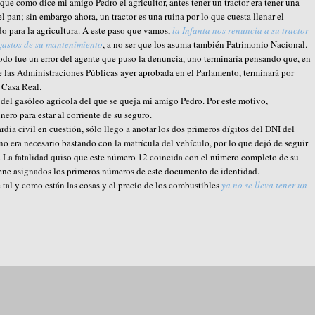
a que como dice mi amigo Pedro el agricultor, antes tener un tractor era tener una
l pan; sin embargo ahora, un tractor es una ruina por lo que cuesta llenar el
o para la agricultura. A este paso que vamos,
la Infanta nos renuncia a su tractor
 gastos de su mantenimiento
, a no ser que los asuma también Patrimonio Nacional.
odo fue un error del agente que puso la denuncia, uno terminaría pensando que, en
e las Administraciones Públicas ayer aprobada en el Parlamento, terminará por
a Casa Real.
s del gasóleo agrícola del que se queja mi amigo Pedro. Por este motivo,
nero para estar al corriente de su seguro.
rdia civil en cuestión, sólo llego a anotar los dos primeros dígitos del DNI del
no era necesario bastando con la matrícula del vehículo, por lo que dejó de seguir
. La fatalidad quiso que este número 12 coincida con el número completo de su
tiene asignados los primeros números de este documento de identidad.
 tal y como están las cosas y el precio de los combustibles
ya no se lleva tener un