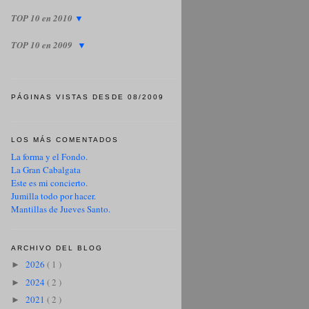
TOP 10 en 2010
▼
TOP 10 en 2009
▼
PÁGINAS VISTAS DESDE 08/2009
LOS MÁS COMENTADOS
La forma y el Fondo.
La Gran Cabalgata
Este es mi concierto.
Jumilla todo por hacer.
Mantillas de Jueves Santo.
ARCHIVO DEL BLOG
2026
( 1 )
►
2024
( 2 )
►
2021
( 2 )
►