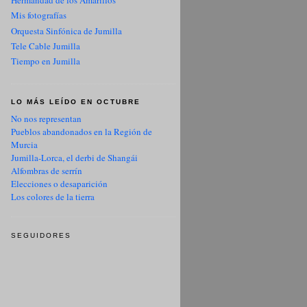
Hermandad de los Amarillos
Mis fotografías
Orquesta Sinfónica de Jumilla
Tele Cable Jumilla
Tiempo en Jumilla
LO MÁS LEÍDO EN OCTUBRE
No nos representan
Pueblos abandonados en la Región de
Murcia
Jumilla-Lorca, el derbi de Shangái
Alfombras de serrín
Elecciones o desaparición
Los colores de la tierra
SEGUIDORES