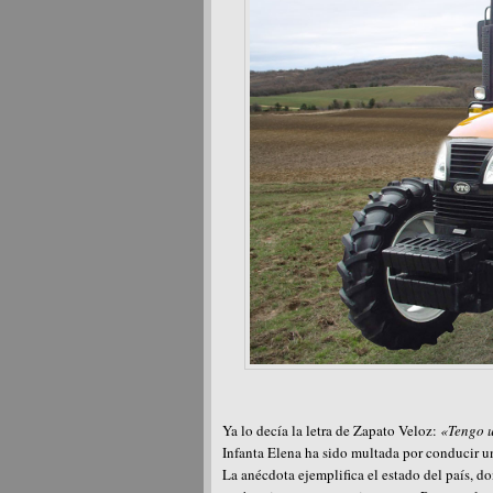
Ya lo decía la letra de Zapato Veloz:
«Tengo un
Infanta Elena ha sido multada por conducir un
La anécdota ejemplifica el estado del país, d