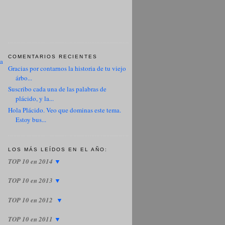
COMENTARIOS RECIENTES
ua
Gracias por contarnos la historia de tu viejo
árbo...
Suscribo cada una de las palabras de
plácido, y la...
Hola Plácido. Veo que dominas este tema.
Estoy bus...
LOS MÁS LEÍDOS EN EL AÑO:
TOP 10 en 2014
▼
TOP 10 en 2013
▼
TOP 10 en 2012
▼
TOP 10 en 2011
▼