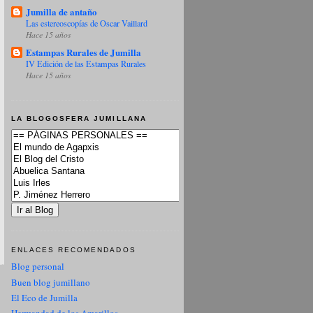
Jumilla de antaño
Las estereoscopías de Oscar Vaillard
Hace 15 años
Estampas Rurales de Jumilla
IV Edición de las Estampas Rurales
Hace 15 años
LA BLOGOSFERA JUMILLANA
ENLACES RECOMENDADOS
Blog personal
Buen blog jumillano
El Eco de Jumilla