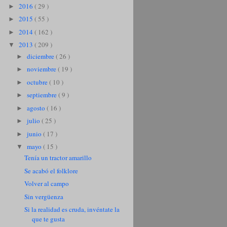
2016
( 29 )
►
2015
( 55 )
►
2014
( 162 )
►
2013
( 209 )
▼
diciembre
( 26 )
►
noviembre
( 19 )
►
octubre
( 10 )
►
septiembre
( 9 )
►
agosto
( 16 )
►
julio
( 25 )
►
junio
( 17 )
►
mayo
( 15 )
▼
Tenía un tractor amarillo
Se acabó el folklore
Volver al campo
Sin vergüenza
Si la realidad es cruda, invéntate la
que te gusta