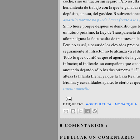
coche, sino un tractor sin seguro. Pero result
herramienta de trabajo con la que te ganabas e
depósito, a pesar, del gasóleo-B subvencionad
amarillo porque no puede hacer frente a los
Si no fuese porque después se demostró que t
un futuro próximo, la Ley de Transparencia d
aflorar alguna la flota oculta de tractores en l
Pero no es así, a pesar de los elevados precio
seguramente al infractor no le alcanza ya el di
Todo lo que ocurrió es que el agente de la gua
infractor, al indicarle su compañero que este 
anotando dejando sólo los dos primeros “12”
alteza la Infanta Elena, ya que la Casa Real 
Bromas y casualidades aparte, lo cierto es que
tractor amarillo
ETIQUETAS:
AGRICULTURA
,
MONARQUÍA
0 COMENTARIOS :
PUBLICAR UN COMENTARIO