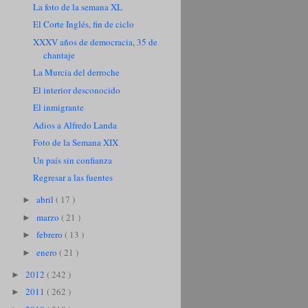
La foto de la semana XL
El Corte Inglés, fin de ciclo
XXXV años de democracia, 35 de
chantaje
La Murcia del derroche
El interior desconocido
El inmigrante
Adios a Alfredo Landa
Foto de la Semana XIX
Un país sin confianza
Regresar a las fuentes
abril
( 17 )
►
marzo
( 21 )
►
febrero
( 13 )
►
enero
( 21 )
►
2012
( 242 )
►
2011
( 262 )
►