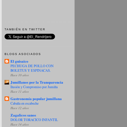
TAMBIÉN EN TWITTER
BLOGS ASOCIADOS
El guisaico
PECHUGA DE POLLO CON
BOLETUS Y ESPINACAS.
Hace 10 años
Jumillanos por la Transparencia
Ilusión y Compromiso por Jumilla
Hace 11 años
Gastronomía popular jumillana
Caballa en escabeche
Hace 12 años
Zagalicos sanos
DOLOR TORACICO INFANTIL
Hace 14 años