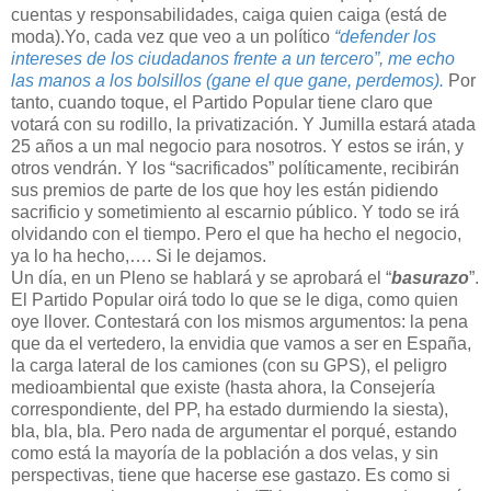
cuentas y responsabilidades, caiga quien caiga (está de
moda).Yo, cada vez que veo a un político
“defender los
intereses de los ciudadanos frente a un tercero”, me echo
las manos a los bolsillos (gane el que gane, perdemos).
Por
tanto, cuando toque, el Partido Popular tiene claro que
votará con su rodillo, la privatización. Y Jumilla estará atada
25 años a un mal negocio para nosotros. Y estos se irán, y
otros vendrán. Y los “sacrificados” políticamente, recibirán
sus premios de parte de los que hoy les están pidiendo
sacrificio y sometimiento al escarnio público. Y todo se irá
olvidando con el tiempo. Pero el que ha hecho el negocio,
ya lo ha hecho,…. Si le dejamos.
Un día, en un Pleno se hablará y se aprobará el “
basurazo
”.
El Partido Popular oirá todo lo que se le diga, como quien
oye llover. Contestará con los mismos argumentos: la pena
que da el vertedero, la envidia que vamos a ser en España,
la carga lateral de los camiones (con su GPS), el peligro
medioambiental que existe (hasta ahora, la Consejería
correspondiente, del PP, ha estado durmiendo la siesta),
bla, bla, bla. Pero nada de argumentar el porqué, estando
como está la mayoría de la población a dos velas, y sin
perspectivas, tiene que hacerse ese gastazo. Es como si