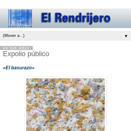
▼
14 feb 2013
Expolio público
«El basurazo»