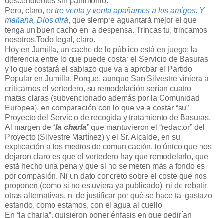
descendientes sin patrimonio.
Pero, claro,
entre venta y venta apañamos a los amigos. Y
mañana, Dios dirá
, que siempre aguantará mejor el que
tenga un buen cacho en la despensa. Trincas tu, trincamos
nosotros.Todo legal, claro.
Hoy en Jumilla, un cacho de lo público está en juego: la
diferencia entre lo que puede costar el Servicio de Basuras
y lo que costará el sablazo que va a aprobar el Partido
Popular en Jumilla. Porque, aunque San Silvestre viniera a
criticarnos el vertedero, su remodelación serían cuatro
matas claras (subvencionado además por la Comunidad
Europea), en comparación con lo que va a costar “su”
Proyecto del Servicio de recogida y tratamiento de Basuras.
Al margen de “
la charla
” que mantuvieron el “redactor” del
Proyecto (Silvestre Martínez) y el Sr. Alcalde, en su
explicación a los medios de comunicación, lo único que nos
dejaron claro es que el vertedero hay que remodelarlo, que
está hecho una pena y que si no se meten más a fondo es
por compasión. Ni un dato concreto sobre el coste que nos
proponen (como si no estuviera ya publicado), ni de rebatir
otras alternativas, ni de justificar por qué se hace tal gastazo
estando, como estamos, con el agua al cuello.
En “la charla”, quisieron poner énfasis en que pedirían