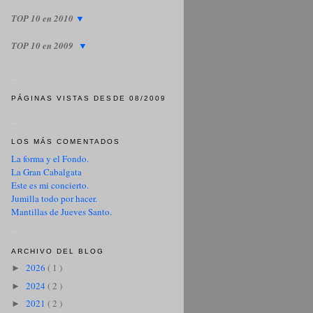
TOP 10 en 2010
▼
TOP 10 en 2009
▼
PÁGINAS VISTAS DESDE 08/2009
LOS MÁS COMENTADOS
La forma y el Fondo.
La Gran Cabalgata
Este es mi concierto.
Jumilla todo por hacer.
Mantillas de Jueves Santo.
ARCHIVO DEL BLOG
2026
( 1 )
►
2024
( 2 )
►
2021
( 2 )
►