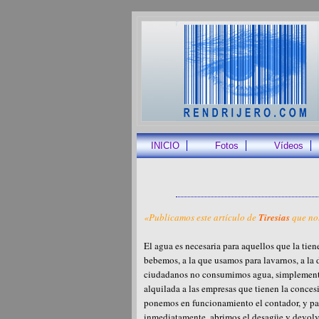
INICIO
Fotos
Vídeos
«Publicamos este artículo de
Tiresias
que no
El agua es necesaria para aquellos que la tien
bebemos, a la que usamos para lavarnos, a la 
ciudadanos no consumimos agua, simplemente 
alquilada a las empresas que tienen la concesi
ponemos en funcionamiento el contador, y pa
inmediatamente, abrimos el desagüe y devolve