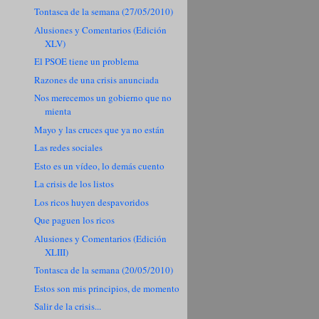
Tontasca de la semana (27/05/2010)
Alusiones y Comentarios (Edición
XLV)
El PSOE tiene un problema
Razones de una crisis anunciada
Nos merecemos un gobierno que no
mienta
Mayo y las cruces que ya no están
Las redes sociales
Esto es un vídeo, lo demás cuento
La crisis de los listos
Los ricos huyen despavoridos
Que paguen los ricos
Alusiones y Comentarios (Edición
XLIII)
Tontasca de la semana (20/05/2010)
Estos son mis principios, de momento
Salir de la crisis...