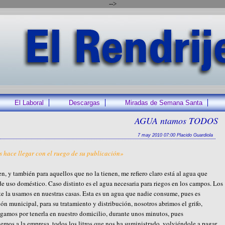
-->
El Laboral
Descargas
Miradas de Semana Santa
AGUA ntamos TODOS
7 may 2010 07:00 Placido Guardiola
s hace llegar con el ruego de su publicación»
en, y también para aquellos que no la tienen, me refiero claro está al agua que
de uso doméstico. Caso distinto es el agua necesaria para riegos en los campos. Los
la usamos en nuestras casas. Esta es un agua que nadie consume, pues es
ón municipal, para su tratamiento y distribución, nosotros abrimos el grifo,
gamos por tenerla en nuestro domicilio, durante unos minutos, pues
mos a la empresa, todos los litros que nos ha suministrado, volviéndole a pagar