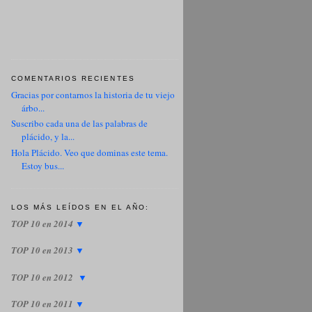
COMENTARIOS RECIENTES
Gracias por contarnos la historia de tu viejo
árbo...
Suscribo cada una de las palabras de
plácido, y la...
Hola Plácido. Veo que dominas este tema.
Estoy bus...
LOS MÁS LEÍDOS EN EL AÑO:
TOP 10 en 2014
▼
TOP 10 en 2013
▼
TOP 10 en 2012
▼
TOP 10 en 2011
▼