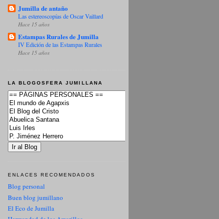
Jumilla de antaño
Las estereoscopías de Oscar Vaillard
Hace 15 años
Estampas Rurales de Jumilla
IV Edición de las Estampas Rurales
Hace 15 años
LA BLOGOSFERA JUMILLANA
ENLACES RECOMENDADOS
Blog personal
Buen blog jumillano
El Eco de Jumilla