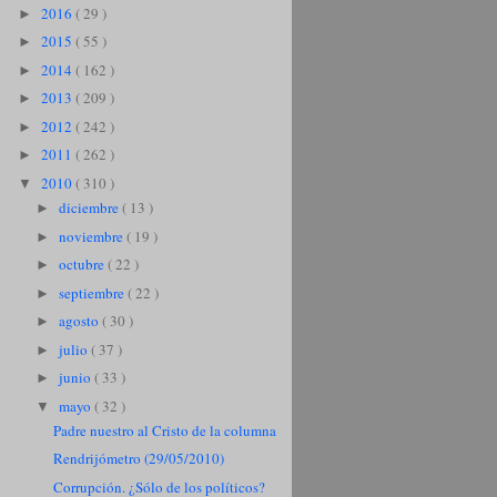
2016
( 29 )
►
2015
( 55 )
►
2014
( 162 )
►
2013
( 209 )
►
2012
( 242 )
►
2011
( 262 )
►
2010
( 310 )
▼
diciembre
( 13 )
►
noviembre
( 19 )
►
octubre
( 22 )
►
septiembre
( 22 )
►
agosto
( 30 )
►
julio
( 37 )
►
junio
( 33 )
►
mayo
( 32 )
▼
Padre nuestro al Cristo de la columna
Rendrijómetro (29/05/2010)
Corrupción. ¿Sólo de los políticos?