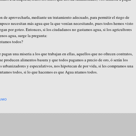
ón de aprovecharla, mediante un tratamiento adecuado, para permitir el riego de
tampoco necesitan más agua que la que venían necesitando, pues todos hemos visto
egan por goteo. Entonces, si los ciudadanos no gastamos agua, si los agricultores
nos agua, surge la pregunta:
entamos todos?
e pagan una miseria a los que trabajan en ellas, aquellos que no ofrecen contratos,
e producen alimentos basura y que todos pagamos a precio de oro, ó serán los
os urbanizadores y especulativos, nos hipotecan de por vida, si les compramos una
entamos todos, si lo que hacemos es que Agua ntamos todos.
UMO