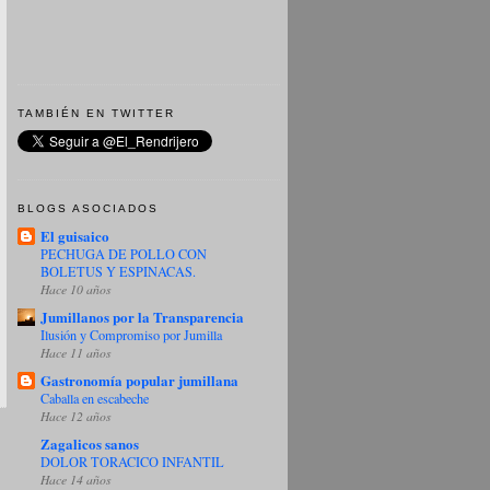
TAMBIÉN EN TWITTER
BLOGS ASOCIADOS
El guisaico
PECHUGA DE POLLO CON
BOLETUS Y ESPINACAS.
Hace 10 años
Jumillanos por la Transparencia
Ilusión y Compromiso por Jumilla
Hace 11 años
Gastronomía popular jumillana
Caballa en escabeche
Hace 12 años
Zagalicos sanos
DOLOR TORACICO INFANTIL
Hace 14 años