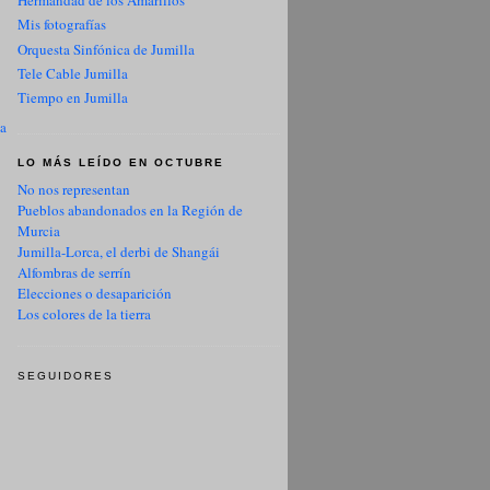
Hermandad de los Amarillos
Mis fotografías
Orquesta Sinfónica de Jumilla
Tele Cable Jumilla
Tiempo en Jumilla
ua
LO MÁS LEÍDO EN OCTUBRE
No nos representan
Pueblos abandonados en la Región de
Murcia
Jumilla-Lorca, el derbi de Shangái
Alfombras de serrín
Elecciones o desaparición
Los colores de la tierra
SEGUIDORES