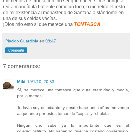
momentos de tribulación, no ser que hacer: si me pongo a
reír a mandíbula batiente como un loco, o me retiro el resto
de mi existencia al monasterio de Santana aislándome en
una de sus celdas vacías.
¡Dios mio esto si que merece una
TONTASCA
!
Placido Guardiola
en
08:47
Compartir
7 comentarios:
Miki
19/1/10, 20:53
Sí, se merece una tontasca que dure eternidad y media,
por lo menos.
Todavía soy estudiante, y desde hace unos años me vengo
asqueando por estos temas de "copia" y "chuleta".
Ningún crío sabe ya lo importante que es el
colegio/instituto. No saben lo que ha costado conseguirlo.