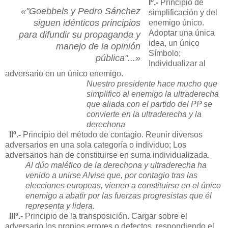
Iº.-
Principio de
«"Goebbels y Pedro Sánchez
simplificación y del
siguen idénticos principios
enemigo único.
Adoptar una única
para difundir su propaganda y
idea, un único
manejo de la opinión
Símbolo;
pública"...»
Individualizar al
adversario en un único enemigo.
Nuestro presidente hace mucho que
simplifico al enemigo la ultraderecha
que aliada con el partido del PP se
convierte en la ultraderecha y la
derechona
IIº.-
Principio del método de contagio. Reunir diversos
adversarios en una sola categoría o individuo; Los
adversarios han de constituirse en suma individualizada.
Al dúo maléfico de la derechona y ultraderecha ha
venido a unirse Alvise que, por contagio tras las
elecciones europeas, vienen a constituirse en el único
enemigo a abatir por las fuerzas progresistas que él
representa y lidera.
IIIº.-
Principio de la transposición. Cargar sobre el
adversario los propios errores o defectos, respondiendo el