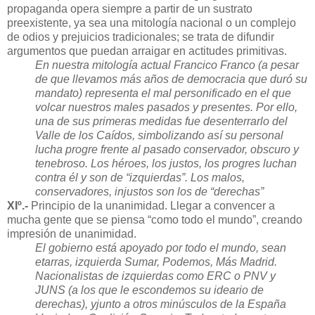
propaganda opera siempre a partir de un sustrato
preexistente, ya sea una mitología nacional o un complejo
de odios y prejuicios tradicionales; se trata de difundir
argumentos que puedan arraigar en actitudes primitivas.
En nuestra mitología actual Francico Franco (a pesar
de que llevamos más años de democracia que duró su
mandato) representa el mal personificado en el que
volcar nuestros males pasados y presentes. Por ello,
una de sus primeras medidas fue desenterrarlo del
Valle de los Caídos, simbolizando así su personal
lucha progre frente al pasado conservador, obscuro y
tenebroso. Los héroes, los justos, los progres luchan
contra él y son de “izquierdas”. Los malos,
conservadores, injustos son los de “derechas”
XIº.-
Principio de la unanimidad. Llegar a convencer a
mucha gente que se piensa “como todo el mundo”, creando
impresión de unanimidad.
El gobierno está apoyado por todo el mundo, sean
etarras, izquierda Sumar, Podemos, Más Madrid.
Nacionalistas de izquierdas como ERC o PNV y
JUNS (a los que le escondemos su ideario de
derechas), yjunto a otros minúsculos de la España