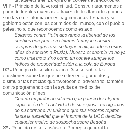
ultraderecha en Europa o el cohete de la economía.
VIIIº.-
Principio de la verosimilitud. Construir argumentos a
partir de fuentes diversas, a través de los llamados globos
sondas o de informaciones fragmentarias. España y su
gobierno están con los oprimidos del mundo, con el pueblo
palestino al que reconocemos como estado.
Estamos contra Putin apoyando la libertad de los
pueblos europeos en Ucrania (aunque nuestras
compras de gas ruso se hayan multiplicado en estos
años de sanción a Rusia). Nuestra economía va no ya
como una moto sino como un cohete aunque los
índices de prosperidad estén a la cola de Europa
IXº.-
Principio de la silenciación. Acallar sobre las
cuestiones sobre las que no se tienen argumentos y
disimular las noticias que favorecen el adversario, también
contraprogramando con la ayuda de medios de
comunicación afines.
Guarda un profundo silencio que pueda dar alguna
explicación de la actividad de su esposa, no digamos
de su hermano. Al unísono que sus voceros repiten
hasta la saciedad que el informe de la UCO desdice
cualquier motivo de sospecha sobre Begoña
Xº.-
Principio de la transfusión. Por regla general la