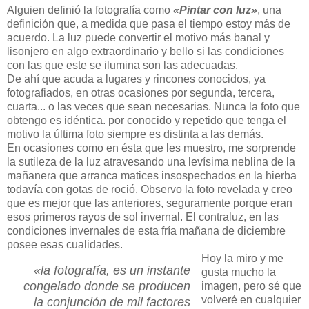
Alguien definió la fotografía como
«Pintar con luz»
, una
definición que, a medida que pasa el tiempo estoy más de
acuerdo. La luz puede convertir el motivo más banal y
lisonjero en algo extraordinario y bello si las condiciones
con las que este se ilumina son las adecuadas.
De ahí que acuda a lugares y rincones conocidos, ya
fotografiados, en otras ocasiones por segunda, tercera,
cuarta... o las veces que sean necesarias. Nunca la foto que
obtengo es idéntica. por conocido y repetido que tenga el
motivo la última foto siempre es distinta a las demás.
En ocasiones como en ésta que les muestro, me sorprende
la sutileza de la luz atravesando una levísima neblina de la
mañanera que arranca matices insospechados en la hierba
todavía con gotas de roció. Observo la foto revelada y creo
que es mejor que las anteriores, seguramente porque eran
esos primeros rayos de sol invernal. El contraluz, en las
condiciones invernales de esta fría mañana de diciembre
posee esas cualidades.
Hoy la miro y me
«la fotografía, es un instante
gusta mucho la
congelado donde se producen
imagen, pero sé que
volveré en cualquier
la conjunción de mil factores