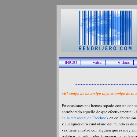
INICIO
Fotos
Vídeos
«El amigo de un amigo tuyo es amigo de tu
En ocasiones nos hemos topado con un conoc
corroborado aquello de que efectivamente:
«
en la red social de Facebook
en colaboración c
y cualquier otro ciudadano del mundo es de se
vez tiene amistad con alguien que es muy ami
palabras, no sólo todos formamos parte de e