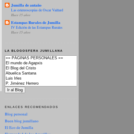
Jumilla de antaño
Las estereoscopías de Oscar Vaillard
Hace 15 años
Estampas Rurales de Jumilla
IV Edición de las Estampas Rurales
Hace 15 años
LA BLOGOSFERA JUMILLANA
ENLACES RECOMENDADOS
Blog personal
Buen blog jumillano
El Eco de Jumilla