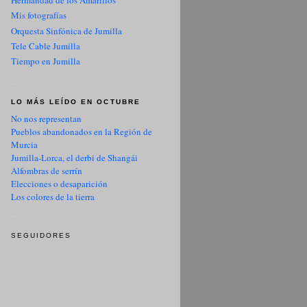
Hermandad de los Amarillos
Mis fotografías
Orquesta Sinfónica de Jumilla
Tele Cable Jumilla
Tiempo en Jumilla
LO MÁS LEÍDO EN OCTUBRE
No nos representan
Pueblos abandonados en la Región de
Murcia
Jumilla-Lorca, el derbi de Shangái
Alfombras de serrín
Elecciones o desaparición
Los colores de la tierra
SEGUIDORES