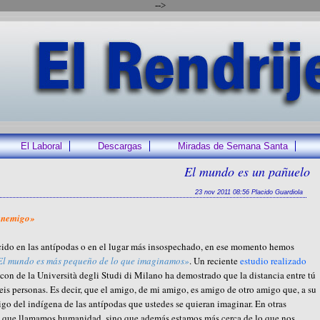
-->
El Laboral
Descargas
Miradas de Semana Santa
El mundo es un pañuelo
23 nov 2011 08:56 Placido Guardiola
 enemigo»
ido en las antípodas o en el lugar más insospechado, en ese momento hemos
El mundo es más pequeño de lo que imaginamos»
. Un reciente
estudio realizado
on de la Università degli Studi di Milano ha demostrado que la distancia entre tú
is personas. Es decir, que el amigo, de mi amigo, es amigo de otro amigo que, a su
go del indígena de las antípodas que ustedes se quieran imaginar. En otras
so que llamamos humanidad, sino que además estamos más cerca de lo que nos