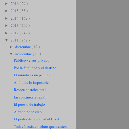
2016
( 29 )
►
2015
( 55 )
►
2014
( 162 )
►
2013
( 209 )
►
2012
( 242 )
►
2011
( 262 )
▼
diciembre
( 12 )
►
noviembre
( 17 )
▼
Público versus privado
Por la fatalidad y el destino
El mundo es un pañuelo
Al filo de lo imposible
Resaca postelectoral
En continua reflexión
El puesto de trabajo
Alfredo no te creo
El poder de la sociedad Civil
Todavía existen, claro que existen