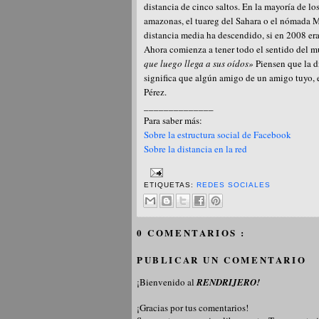
distancia de cinco saltos. En la mayoría de lo
amazonas, el tuareg del Sahara o el nómada 
distancia media ha descendido, si en 2008 era 
Ahora comienza a tener todo el sentido del 
que luego llega a sus oídos»
Piensen que la di
significa que algún amigo de un amigo tuyo, 
Pérez.
______________
Para saber más:
Sobre la estructura social de Facebook
Sobre la distancia en la red
ETIQUETAS:
REDES SOCIALES
0 COMENTARIOS :
PUBLICAR UN COMENTARIO
¡Bienvenido al
RENDRIJERO!
¡Gracias por tus comentarios!