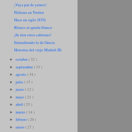
¡Vaya par de yernos!
Píldoras en Twitter
Hace un siglo (XVI)
Blanco se queda blanco
¡Se ríen estos cabrones!
Entendiendo lo de Grecia
Historias del viejo Madrid (II)
octubre
( 32 )
►
septiembre
( 33 )
►
agosto
( 34 )
►
julio
( 15 )
►
junio
( 12 )
►
mayo
( 21 )
►
abril
( 25 )
►
marzo
( 14 )
►
febrero
( 20 )
►
enero
( 27 )
►