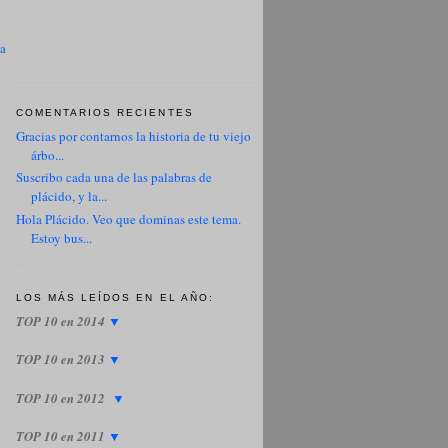
ua
COMENTARIOS RECIENTES
Gracias por contarnos la historia de tu viejo
árbo...
Suscribo cada una de las palabras de
plácido, y la...
Hola Plácido. Veo que dominas este tema.
Estoy bus...
LOS MÁS LEÍDOS EN EL AÑO:
TOP 10 en 2014
▼
TOP 10 en 2013
▼
TOP 10 en 2012
▼
TOP 10 en 2011
▼