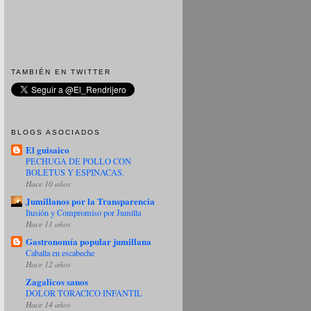
TAMBIÉN EN TWITTER
BLOGS ASOCIADOS
El guisaico
PECHUGA DE POLLO CON
BOLETUS Y ESPINACAS.
Hace 10 años
Jumillanos por la Transparencia
Ilusión y Compromiso por Jumilla
Hace 11 años
Gastronomía popular jumillana
Caballa en escabeche
Hace 12 años
Zagalicos sanos
DOLOR TORACICO INFANTIL
Hace 14 años