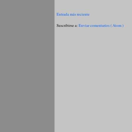
Entrada más reciente
Suscribirse a:
Enviar comentarios ( Atom )