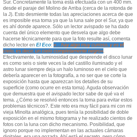
Sur. Concretamente la toma está efectuada con un 400 mm.
desde el paraje del Molino de Arriba (cerca de la rotonda de
la J). Esto desmiente todas las apreciaciones acerca de que
es imposible esa toma ya que la luna sale por el Sur, ya que
es ahí donde aparece. Sólo un lector avispado se ha dado
cuenta del único elemento que desvela que algo debe
hacerse técnicamente para que la foto resulte así, comenta
dicho lector en
El Eco
:
«…hay algo muy curioso, y es el
cielo, es decir, un cielo completamente negro»
.
Efectivamente, la luminosidad que desprende el disco lunar
es como seis o siete veces la del castillo iluminado y el
astro lunar siempre deja un halo luminoso en el cielo que
debería aparecer en la fotografía, a no ser que se corte la
exposición hasta que aparezcan los detalles de su
superficie (como ocurre en esta toma). Aguda observación
que demuestra que el avispado lector sabe de qué va el
tema. ¿Cómo se resolvió entonces la toma para evitar estos
problemas técnicos?. Este reto era muy fácil para mi con mi
vieja Minolta analógica, pues tenía la posibilidad de doble
exposición en el mismo fotograma y he realizado cientos de
fotos con la luna con dicho mecanismo. Posibilidad, que
ignoro porque no implementan en las actuales cámaras
digitales, era una gozada. Ahí está el secreto, pero cómo