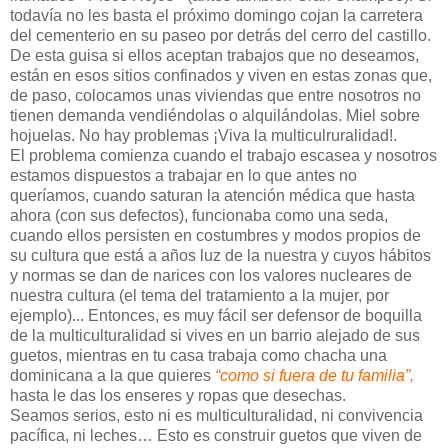
todavía no les basta el próximo domingo cojan la carretera
del cementerio en su paseo por detrás del cerro del castillo.
De esta guisa si ellos aceptan trabajos que no deseamos,
están en esos sitios confinados y viven en estas zonas que,
de paso, colocamos unas viviendas que entre nosotros no
tienen demanda vendiéndolas o alquilándolas. Miel sobre
hojuelas. No hay problemas ¡Viva la multiculruralidad!.
El problema comienza cuando el trabajo escasea y nosotros
estamos dispuestos a trabajar en lo que antes no
queríamos, cuando saturan la atención médica que hasta
ahora (con sus defectos), funcionaba como una seda,
cuando ellos persisten en costumbres y modos propios de
su cultura que está a años luz de la nuestra y cuyos hábitos
y normas se dan de narices con los valores nucleares de
nuestra cultura (el tema del tratamiento a la mujer, por
ejemplo)... Entonces, es muy fácil ser defensor de boquilla
de la multiculturalidad si vives en un barrio alejado de sus
guetos, mientras en tu casa trabaja como chacha una
dominicana a la que quieres
“como si fuera de tu familia”,
hasta le das los enseres y ropas que desechas.
Seamos serios, esto ni es multiculturalidad, ni convivencia
pacífica, ni leches… Esto es construir guetos que viven de