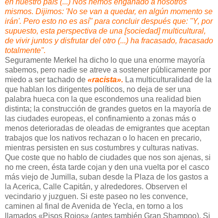
en nuestro país (...) Nos hemos engañado a nosotros
mismos. Dijimos: 'No se van a quedar, en algún momento se
irán'. Pero esto no es así" para concluir después que: "Y, por
supuesto, esta perspectiva de una [sociedad] multicultural,
de vivir juntos y disfrutar del otro (...) ha fracasado, fracasado
totalmente".
Seguramente Merkel ha dicho lo que una enorme mayoría
sabemos, pero nadie se atreve a sostener públicamente por
miedo a ser tachado de
«racista».
La multiculturalidad de la
que hablan los dirigentes políticos, no deja de ser una
palabra hueca con la que escondemos una realidad bien
distinta; la construcción de grandes guetos en la mayoría de
las ciudades europeas, el confinamiento a zonas más o
menos deterioradas de oleadas de emigrantes que aceptan
trabajos que los nativos rechazan o lo hacen en precario,
mientras persisten en sus costumbres y culturas nativas.
Que coste que no hablo de ciudades que nos son ajenas, si
no me creen, ésta tarde cojan y den una vuelta por el casco
más viejo de Jumilla, suban desde la Plaza de los gastos a
la Acerica, Calle Capitán, y alrededores. Observen el
vecindario y juzguen. Si este paseo no les convence,
caminen al final de Avenida de Yecla, en torno a los
llamados «Pisos Rojos» (antes también Gran Shampoo). Si